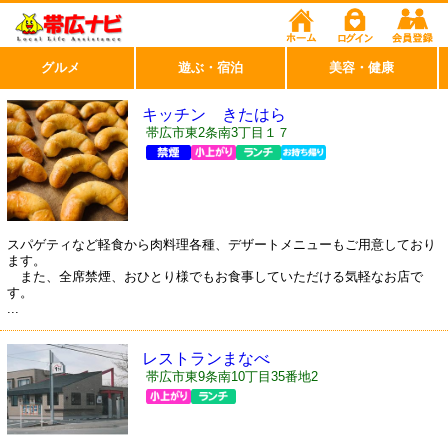
グルメ
遊ぶ・宿泊
美容・健康
キッチン きたはら
帯広市東2条南3丁目１７
スパゲティなど軽食から肉料理各種、デザートメニューもご用意しており
ます。
また、全席禁煙、おひとり様でもお食事していただける気軽なお店で
す。
...
レストランまなべ
帯広市東9条南10丁目35番地2