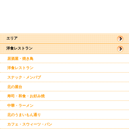
エリア
洋食レストラン
帯広市
駅近郊
駅周辺
居酒屋・焼き鳥
東帯広
西帯広
洋食レストラン
南帯広
幕別
スナック・メンパブ
芽室
池田
北の屋台
鹿追
寿司・和食・お好み焼
新得
本別
中華・ラーメン
中札内
北のうまいもん通り
カフェ・スウィーツ・パン