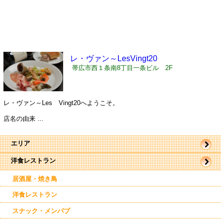
レ・ヴァン～LesVingt20
帯広市西１条南8丁目一条ビル 2F
レ・ヴァン～Les Vingt20へようこそ。
店名の由来 ...
エリア
洋食レストラン
帯広市
駅近郊
駅周辺
居酒屋・焼き鳥
東帯広
西帯広
洋食レストラン
南帯広
幕別
スナック・メンパブ
芽室