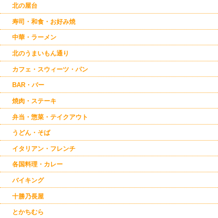
池田
北の屋台
鹿追
寿司・和食・お好み焼
新得
本別
中華・ラーメン
中札内
北のうまいもん通り
カフェ・スウィーツ・パン
BAR・バー
焼肉・ステーキ
弁当・惣菜・テイクアウト
うどん・そば
イタリアン・フレンチ
各国料理・カレー
バイキング
十勝乃長屋
とかちむら