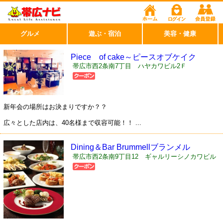
グルメ
遊ぶ・宿泊
美容・健康
Piece of cake～ピースオブケイク
帯広市西2条南7丁目 ハヤカワビル2Ｆ
新年会の場所はお決まりですか？？
広々とした店内は、40名様まで収容可能！！ ...
Dining＆Bar Brummellブランメル
帯広市西2条南9丁目12 ギャルリーシノカワビル
B1 EAST