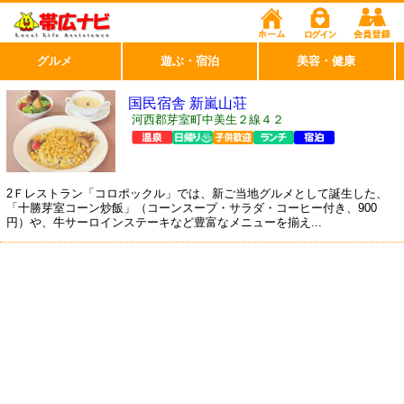
グルメ
遊ぶ・宿泊
美容・健康
国民宿舎 新嵐山荘
河西郡芽室町中美生２線４２
2Ｆレストラン「コロポックル」では、新ご当地グルメとして誕生した、
「十勝芽室コーン炒飯」（コーンスープ・サラダ・コーヒー付き、900
円）や、牛サーロインステーキなど豊富なメニューを揃え...