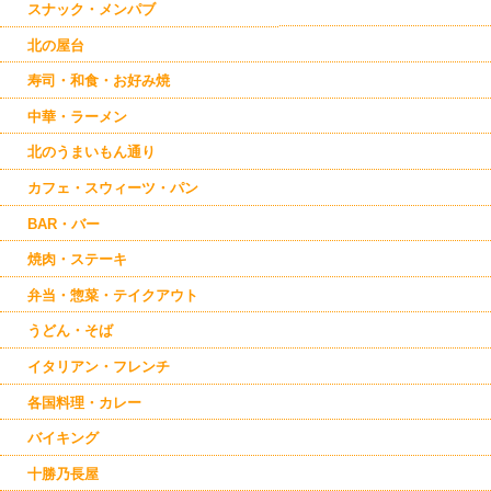
幕別
スナック・メンパブ
芽室
池田
北の屋台
鹿追
寿司・和食・お好み焼
新得
本別
中華・ラーメン
中札内
北のうまいもん通り
カフェ・スウィーツ・パン
BAR・バー
焼肉・ステーキ
弁当・惣菜・テイクアウト
うどん・そば
イタリアン・フレンチ
各国料理・カレー
バイキング
十勝乃長屋