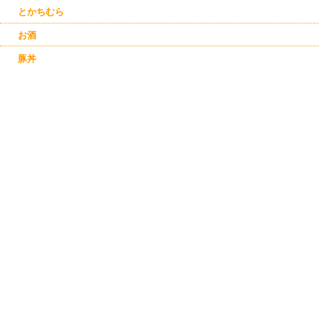
とかちむら
お酒
豚丼