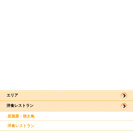
エリア
洋食レストラン
帯広市
駅近郊
駅周辺
居酒屋・焼き鳥
東帯広
西帯広
洋食レストラン
南帯広