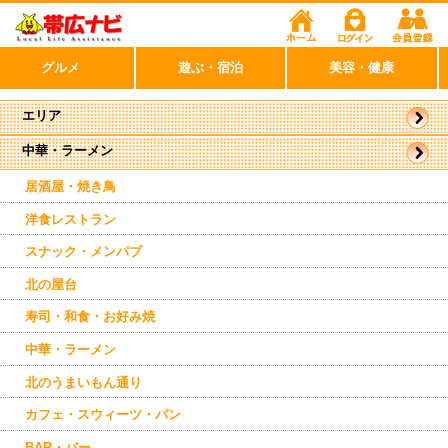
グルメ
遊ぶ・宿泊
美容・健康
エリア
中華・ラーメン
帯広市
駅周辺
駅近郊
居酒屋・焼き鳥
西帯広
南帯広
洋食レストラン
音更
清水
スナック・メンパブ
士幌
新得
北の屋台
寿司・和食・お好み焼
中華・ラーメン
北のうまいもん通り
カフェ・スウィーツ・パン
BAR・バー