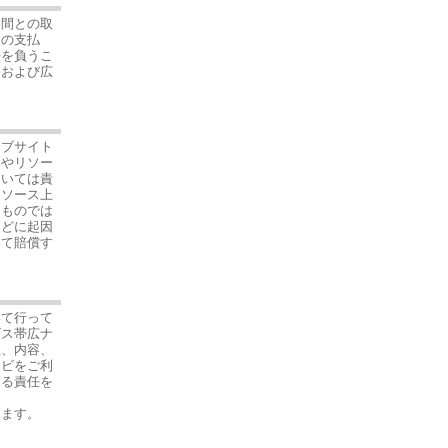
ー間との取
金の支払
任を負うこ
害および広
ッブサイト
トやリソー
ついては責
リソース上
うものでは
などに起因
いて賠償す
いて行って
ビス帯広ナ
性、内容、
ナビをご利
する責任を
します。