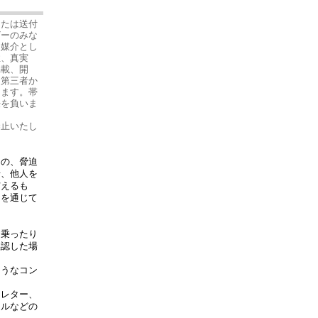
または送付
ザーのみな
を媒介とし
性、真実
掲載、開
、第三者か
ります。帯
任を負いま
禁止いたし
もの、脅迫
せ、他人を
与えるも
スを通じて
名乗ったり
誤認した場
ようなコン
ンレター、
ールなどの