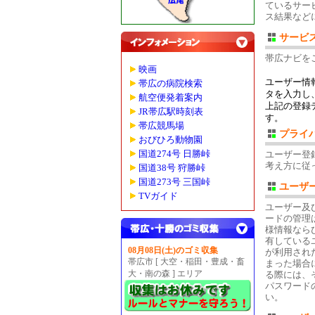
ているサー
ス結果など
サービ
帯広ナビを
映画
ユーザー情
帯広の病院検索
タを入力し
航空便発着案内
上記の登録
JR帯広駅時刻表
す。
帯広競馬場
プライ
おびひろ動物園
国道274号 日勝峠
ユーザー登
考え方に従
国道38号 狩勝峠
国道273号 三国峠
ユーザ
TVガイド
ユーザー及
ードの管理
様情報なら
有している
08月08日(土)のゴミ収集
が利用され
帯広市 [ 大空・稲田・豊成・畜
まった場合
大・南の森 ] エリア
る際には、
パスワード
い。