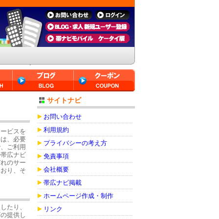
サイトナビ
お問い合わせ
利用規約
サービスを
容は、必要
プライバシーの考え方
で、ご利用
の帯広ナビ
免責事項
ぞれのサー
会社概要
ており、そ
帯広ナビ掲載
ホームページ作成・制作
加したり、
リンク
ビの提供し