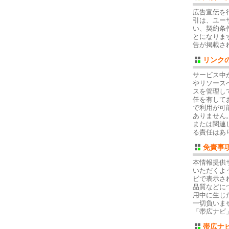
広告宣伝を
引は、ユー
い、契約条
とになりま
告が掲載さ
リンク
サービス中
やリソース
スを管理し
任を有して
で利用が可
ありません
または関連
る責任はあ
免責事
本情報提供
いただくよ
ビで表示さ
品質などに
用中に生じ
一切負いま
「帯広ナビ
帯広ナ