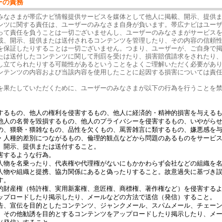
ーの責務
みなさまが帯広ナビ情報提供サービスを媒体として他人に掲載、開示、提供
ンツに関する責任は、ユーザーのみなさま自身が負います。帯広ナビはユー
って責任を負うことは一切ございませんし、ユーザーのみなさまがサービス
載、開示、提供または送付されるコンテンツを管理したり、その内容の信頼
を保証したりすることは一切ございません。つまり、ユーザーが、ご自身で
たは送付したコンテンツに関して刑罰を受けたり、損害賠償請求をされたり
し立てられたりする可能性があるということをよくご理解いただく必要があ
ンテンツの内容および当該内容を使用したことに起因する損害については責
を果たしていただくために、ユーザーのみなさまが以下の行為を行うことを
するもの、他人の権利を侵害するもの、他人に経済的・精神的損害を与える
他人の名誉を毀損するもの、他人のプライバシーを侵害するもの、いやがら
の、猥褻・猥雑なもの、品性を欠くもの、罵詈雑言に類するもの、嫌悪感を
・人種的差別につながるもの、倫理的観点などから問題のあるものをサービ
、開示、提供または送付すること。
害するような行為。
人物を名乗ったり、代表権や代理権がないにもかかわらず会社などの組織を
人物や組織と提携、協力関係にあると偽ったりすること。故意過失に基づき
す。
的財産権（特許権、実用新案権、意匠権、商標権、著作権など）を侵害する
ップロードしたり掲示したり、メールなどの方法で送信（発信）すること。
告、宣伝を目的としたコンテンツ、ジャンクメール、スパムメール、チェー
、その他勧誘を目的とするコンテンツをアップロードしたり掲示したり、メ