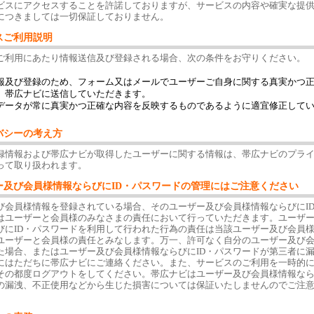
ビスにアクセスすることを許諾しておりますが、サービスの内容や確実な提
につきましては一切保証しておりません。
スご利用説明
ご利用にあたり情報送信及び登録される場合、次の条件をお守りください。
報及び登録のため、フォーム又はメールでユーザーご自身に関する真実かつ
、帯広ナビに送信していただきます。
データが常に真実かつ正確な内容を反映するものであるように適宜修正して
バシーの考え方
録情報および帯広ナビが取得したユーザーに関する情報は、帯広ナビのプラ
って取り扱われます。
ー及び会員様情報ならびにID・パスワードの管理にはご注意ください
び会員様情報を登録されている場合、そのユーザー及び会員様情報ならびにI
はユーザーと会員様のみなさまの責任において行っていただきます。ユーザ
びにID・パスワードを利用して行われた行為の責任は当該ユーザー及び会員
ユーザーと会員様の責任とみなします。万一、許可なく自分のユーザー及び
た場合、またはユーザー及び会員様情報ならびにID・パスワードが第三者に
にはただちに帯広ナビにご連絡ください。また、サービスのご利用を一時的
その都度ログアウトをしてください。帯広ナビはユーザー及び会員様情報なら
の漏洩、不正使用などから生じた損害については保証いたしませんのでご注