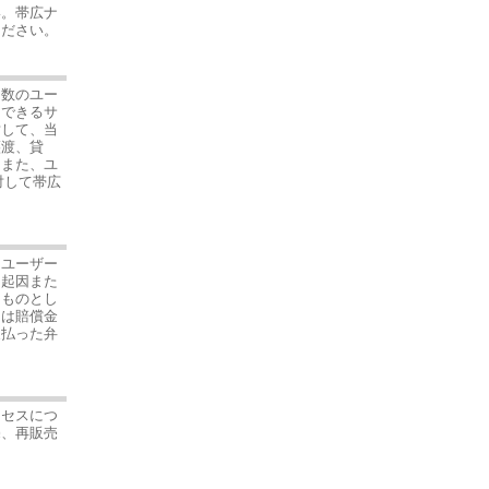
い。帯広ナ
ください。
多数のユー
スできるサ
対して、当
譲渡、貸
。また、ユ
対して帯広
、ユーザー
に起因また
るものとし
たは賠償金
支払った弁
クセスにつ
売、再販売