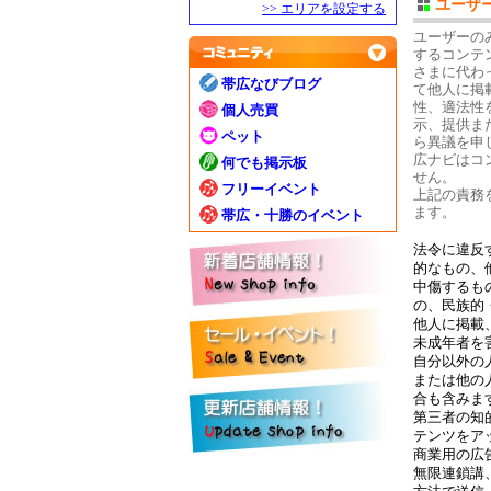
ユーザ
>> エリアを設定する
ユーザーの
するコンテ
さまに代わ
帯広なびブログ
て他人に掲
性、適法性
個人売買
示、提供ま
ペット
ら異議を申
広ナビはコ
何でも掲示板
せん。
フリーイベント
上記の責務
ます。
帯広・十勝のイベント
法令に違反
的なもの、
中傷するも
の、民族的
他人に掲載
未成年者を
自分以外の
または他の
合も含みま
第三者の知
テンツをア
商業用の広
無限連鎖講