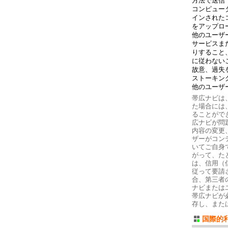
方法で送信
コンピュー
インされた
をアップロ
他のユーザ
サービスま
りすること
に従わない
故意、過失
ストーキン
他のユーザ
帯広ナビは
た場合には
ることがで
広ナビが問
内容の変更
ザーがコン
いてご自身
がって、た
は、信用（
従って要請
合、第三者
ナビまたは
帯広ナビが
存し、また
国際的