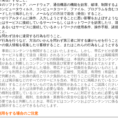
（発信）すること。
タのソフトウェア、ハードウェア、通信機器の機能を妨害、破壊、制限する
コンピュータウィルス、コンピュータコード、ファイル、プログラムを含む
ードしたり掲示したり、メールなどの方法で送信（発信）すること。
ーがリアルタイムに操作、入力しようとすることに悪い影響をおよぼすよう
たはサービスに接続しているサーバーもしくはネットワークを妨害したり、
、あるいはサービスに接続しているネットワークの使用条件、操作手順、諸
こと。
を問わず法令に違背する行為を行うこと。
グ行為を行うなど、方法のいかんを問わず第三者に対する嫌がらせを行うこ
ーの個人情報を収集したり蓄積すること、またはこれらの行為をしようとす
、事前にコンテンツを検閲することはいたしません。しかし、帯広ナビが必
、サービスを通じて送信（発信）されるコンテンツを削除し、または掲載場
きるものとします。この帯広ナビの削除権には、本規約に違反するコンテン
題があると判断したコンテンツを削除及び変更する権利も含まれております
、削除、停止または中止した場合、帯広ナビは一切責任を負わないものとしま
テンツを利用される際は、内容の信頼性、正確性、完成度、有用性（有益性
で判断され、ご自身の責任とリスク負担のもとで行うことに同意するものし
とえば掲示板などのすべてのサービスを含め、帯広ナビに掲載されているコ
信頼）することができないものである可能性があることをよくご認識ください
されたとき、または法律手続上必要な場合、本規約を遵守していただくため
の権利を侵害しているコンテンツに対するクレームに対応するために必要な
ユーザーの財産、権利、生命身体・業務等の安全や公益を守るために必要な
必要であると判断したときは、帯広ナビはコンテンツおよびコンテンツに係
は開示することができるものとします。
利用をする場合のご注意