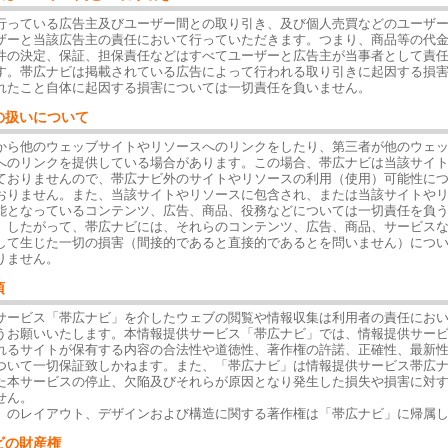
行っている広告主及びユーザー間との取り引き、及び個人売買などのユーザ
ザーと当該広告主の責任において行っていただきます。つまり、商品等の代
件の決定、保証、担保責任などはすべてユーザーと広告主が当事者として責
す。帯広ナビは掲載されている広告によって行われる取り引きに起因する損
れたこと自体に起因する損害については一切責任を負いません。
の扱いについて
から他のウェッブサイトやリソースへのリンクをしたり、第三者が他のウェ
へのリンクを提供している場合があります。この場合、帯広ナビは当該サイ
ておりませんので、帯広ナビ外のサイトやリソースの利用（使用）可能性に
おりません。また、当該サイトやリソースに包含され、または当該サイトや
能となっているコンテンツ、広告、商品、役務などについては一切責任を負
。したがって、帯広ナビには、それらのコンテンツ、広告、商品、サービス
して生じた一切の損害（間接的であると直接的であるとを問いません）につ
りません。
項
サービス「帯広ナビ」を介したウェブの閲覧や情報収集は利用者の責任にお
うお願いいたします。本情報提供サービス「帯広ナビ」では、情報提供サー
れるサイトが保有する内容の合法性や道徳性、著作権の許諾、正確性、最新
ついて一切保証致しかねます。また、「帯広ナビ」は情報提供サービス帯広
た本サービスの停止、欠陥及びそれらが原因となり発生した損失や損害に対
せん。
」のレイアウト、デザインおよび構造に関する著作権は「帯広ナビ」に帰属
ビの財産権