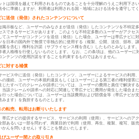
ットは国境を越えて利用されるものであることを十分理解のうえご利用下さ
法令に準拠しますが、利用者は利用される国・地域における法令を遵守して
ビに送信（発信）されたコンテンツについて
は掲示板など、ユーザーのみなさまが送信（発信）したコンテンツを不特定
セスできるサービスがあります。このような不特定多数のユーザーがアクセ
してユーザーがコンテンツを送信（発信）した場合、ユーザーは帯広ナビに
ツを日本の国内外で無償で非独占的に使用する（複製、公開、送信、頒布、
翻案を含む）権利を許諾（サブライセンス権を含む）したものとみなします
作者人格権を行使しないものとします。 なお、この条項は、他のユーザーに
コンテンツの使用許諾をすることを約束するものではありません。
ビに対する補償
サービス中に送信（発信）したコンテンツ、ユーザーによるサービスの利用
への接続、ユーザーの本規約違反もしくはユーザーによる第三者の権利侵害
生じたすべてのクレームや請求については、ユーザーの費用と責任で解決す
、当該クレームや請求への対応に関連して帯広ナビに費用が発生した場合ま
を行った場合については、ユーザーは当該費用および賠償金等（帯広ナビが
含みます）を負担するものとします。
スの転売、転用はお断りいたします
、帯広ナビの提供するサービス、サービスの利用（使用）、サービスへのア
全部あるいは一部を問わず、商業目的で利用（使用、再生、複製、複写、販
いかんを問いません）することを禁止いたします。
及びユーザー間との取り引き