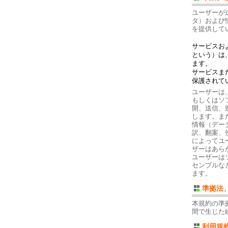
ユーザーが
タ）および
を提供して
サービスお
という）は
ます。
サービスま
保護されて
ユーザーは
もしくはソ
開、送信、
します。ま
情報（デー
訳、翻案、
によってユ
ザーはあら
ユーザーは
センブルな
ます。
準拠法
本規約の準
間で生じた
利用規