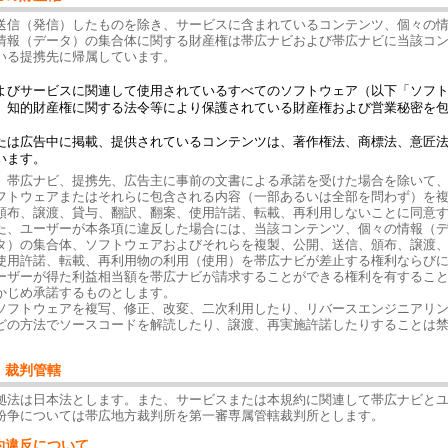
送信（発信）したものを除き、サービスに含まれているコンテンツ、個々の
情報（データ）の集合体に関する財産権は帯広ナビおよび帯広ナビに当該コ
いる提携先に帰属しています。
よびサービスに関連して使用されているすべてのソフトウェア（以下「ソフ
、知的財産権に関する法令等により保護されている財産権および営業秘密を
たは広告中に掲載、提供されているコンテンツは、著作権法、商標法、意匠
います。
、帯広ナビ、提携先、広告主に事前の文書による承諾を受けた場合を除いて
フトウェアまたはそれらに包含される内容（一部あるいは全部を問わず）を
頒布、譲渡、貸与、翻訳、翻案、使用許諾、転載、再利用しないことに同意
た、ユーザーが本条項に違反した場合には、当該コンテンツ、個々の情報（
タ）の集合体、ソフトウェアおよびそれらを複製、公開、送信、頒布、譲渡
使用許諾、転載、再利用物の利用（使用）を帯広ナビが差止する権利ならび
ーザーが得た利益相当額を帯広ナビが請求することができる権利を有するこ
かじめ承諾するものとします。
ソフトウェアを複写、修正、改変、二次利用したり、リバースエンジニアリ
どの方法でソースコードを解読したり、譲渡、再実施許諾したりすることは
、裁判管轄
拠法は日本法とします。また、サービスまたは本規約に関連して帯広ナビと
紛争については帯広地方裁判所を第一審専属管轄裁判所とします。
約違反について