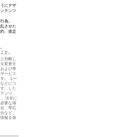
ようにデザ
コンテンツ
な行為。
混乱させた
規約、規定
と。
ること。
要と判断し
所を変更す
ツおよび帯
。サービス
す。 ユー
）などにつ
ます。した
ンテンツ
。 法令に
に必要な場
場合、帯広
場合など、
る情報を保