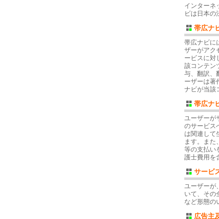
インターネ
ビは日本の
帯広ナ
帯広ナビに
ザーがアク
ービスに対
該コンテン
与、翻訳、
ーザーは著
ナビが当該
帯広ナ
ユーザーが
のサービス
は関連して
ます。また
等の支払い
護士費用を
サービ
ユーザーが
いて、その
など形態の
広告主