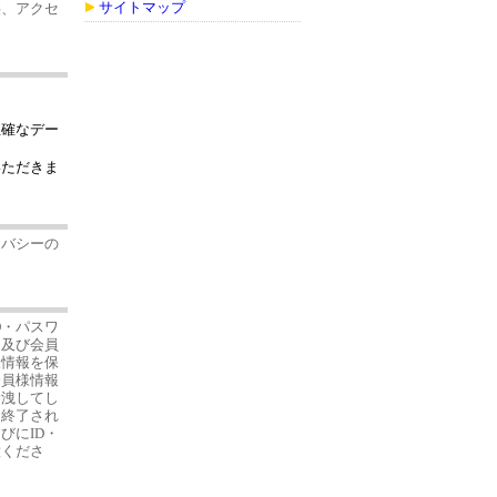
供、アクセ
サイトマップ
正確なデー
いただきま
イバシーの
D・パスワ
ー及び会員
様情報を保
会員様情報
漏洩してし
に終了され
びにID・
意くださ