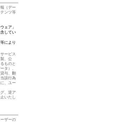
情報（デー
ンテンツ等
トウェア」
包含してい
法等により
、サービス
複製、公
するものと
データ）、
、貸与、翻
に当該行為
とに、ユー
ング、逆ア
禁止いたし
ユーザーの