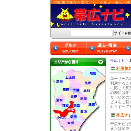
帯広市の事なら帯広ナビ！グルメ・美容・求
帯広ナビ
>
利用規
ユーザーの
利用するこ
に応じて変
の際には本
サービスの
ビスをご覧
れらすべて
帯広ナ
帯広ナビは
または変更