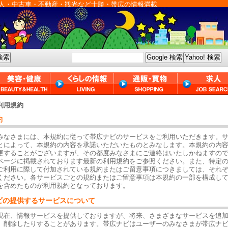
人・中古車・不動産・観光など十勝・帯広の情報満載
利用規約
約
みなさまには、本規約に従って帯広ナビのサービスをご利用いただきます。
とによって、本規約の内容を承諾いただいたものとみなします。本規約の内
更することがございますが、その都度みなさまにご連絡はいたしかねますの
ページに掲載されております最新の利用規約をご参照ください。また、特定
ご利用に際して付加されている規約またはご留意事項につきましては、それ
ください。各サービスごとの規約またはご留意事項は本規約の一部を構成し
を含めたものが利用規約となっております。
ビの提供するサービスについて
現在、情報サービスを提供しておりますが、将来、さまざまなサービスを追
、削除したりすることがあります。帯広ナビはユーザーのみなさまが帯広ナ