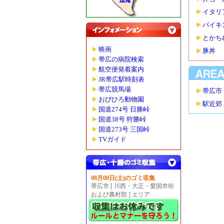
イタリ
バイキ
とかち
映画
豚丼
帯広の病院検索
航空便発着案内
JR帯広駅時刻表
帯広競馬場
帯広市
おびひろ動物園
駅近郊
国道274号 日勝峠
国道38号 狩勝峠
国道273号 三国峠
TVガイド
08月08日(土)のゴミ収集
帯広市 [ 川西・大正・愛国市街
および農村部 ] エリア