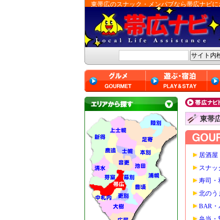
東帯広のスナック・メンパブなら帯広ナビに
東帯
居酒屋
スナッ
寿司・
北のう
BAR
弁当・