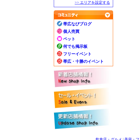
>> エリアを設定する
帯広なびブログ
個人売買
ペット
何でも掲示板
フリーイベント
帯広・十勝のイベント
飲食店・グルメ
|
美容・フ