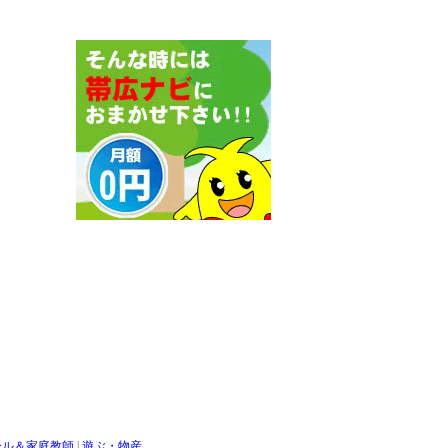
ール＆家庭教師
|
遊ぶ・物産