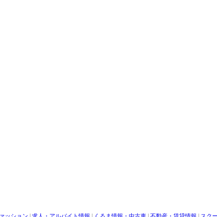
ァッション
|
求人・アルバイト情報
|
くるま情報・中古車
|
不動産・賃貸情報
|
スク