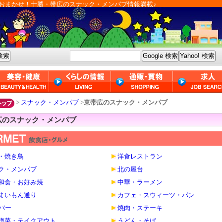
おまかせ！十勝・帯広のスナック・メンパブ情報満載♪
>
スナック・メンパブ
>
東帯広のスナック・メンパブ
広のスナック・メンパブ
・焼き鳥
洋食レストラン
ク・メンパブ
北の屋台
和食・お好み焼
中華・ラーメン
まいもん通り
カフェ・スウィーツ・パン
・バー
焼肉・ステーキ
惣菜・テイクアウト
うどん・そば