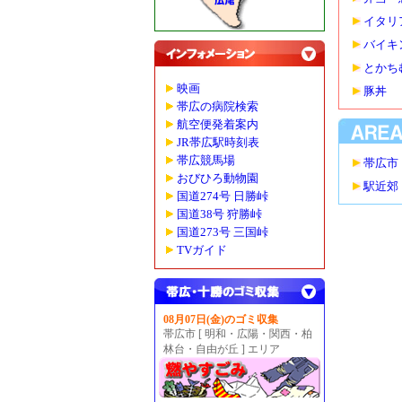
イタリ
バイキ
とかち
映画
豚丼
帯広の病院検索
航空便発着案内
JR帯広駅時刻表
帯広競馬場
帯広市
おびひろ動物園
駅近郊
国道274号 日勝峠
国道38号 狩勝峠
国道273号 三国峠
TVガイド
08月07日(金)のゴミ収集
帯広市 [ 明和・広陽・関西・柏
林台・自由が丘 ] エリア