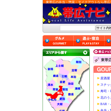
東帯広の弁当・惣菜・テイクアウトなら帯広
東帯
居酒屋
スナッ
寿司・
北のう
BAR
弁当・