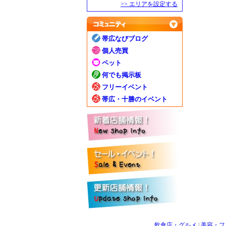
>> エリアを設定する
帯広なびブログ
個人売買
ペット
何でも掲示板
フリーイベント
帯広・十勝のイベント
飲食店・グルメ
|
美容・フ