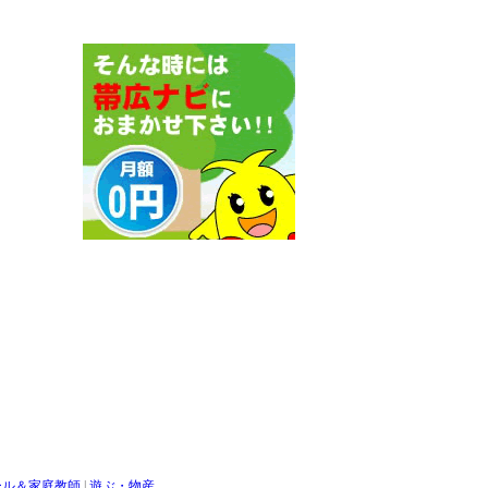
ール＆家庭教師
|
遊ぶ・物産