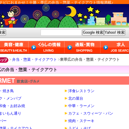
ナビにおまかせ！十勝・帯広の弁当・惣菜・テイクアウト情報満載♪
>
弁当・惣菜・テイクアウト
>
東帯広の弁当・惣菜・テイクアウト
広の弁当・惣菜・テイクアウト
・焼き鳥
洋食レストラン
ク・メンパブ
北の屋台
和食・お好み焼
中華・ラーメン
まいもん通り
カフェ・スウィーツ・パン
・バー
焼肉・ステーキ
惣菜・テイクアウト
うどん・そば