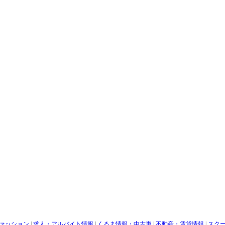
ァッション
|
求人・アルバイト情報
|
くるま情報・中古車
|
不動産・賃貸情報
|
スク