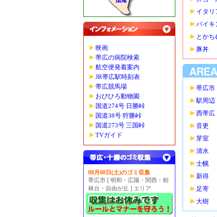
イタリ
バイキ
とかち
映画
豚丼
帯広の病院検索
航空便発着案内
JR帯広駅時刻表
帯広競馬場
帯広市
おびひろ動物園
駅周辺
国道274号 日勝峠
西帯広
国道38号 狩勝峠
国道273号 三国峠
音更
TVガイド
芽室
清水
士幌
08月08日(土)のゴミ収集
新得
帯広市 [ 明和・広陽・関西・柏
林台・自由が丘 ] エリア
足寄
大樹