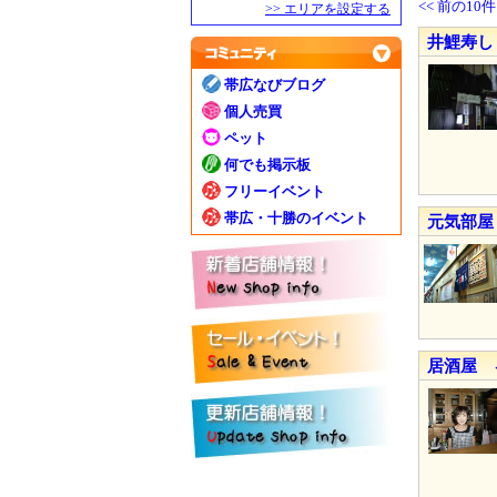
<< 前の10件
>> エリアを設定する
井鯉寿し
帯広なびブログ
個人売買
ペット
何でも掲示板
フリーイベント
帯広・十勝のイベント
元気部屋
居酒屋 