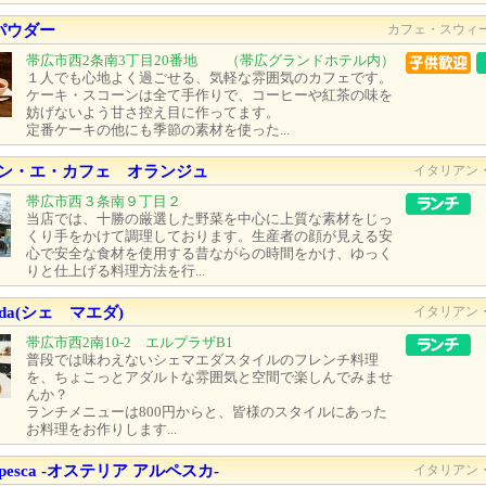
 パウダー
カフェ・スウィ
帯広市西2条南3丁目20番地 （帯広グランドホテル内）
１人でも心地よく過ごせる、気軽な雰囲気のカフェです。
ケーキ・スコーンは全て手作りで、コーヒーや紅茶の味を
妨げないよう甘さ控え目に作ってます。
定番ケーキの他にも季節の素材を使った...
ン・エ・カフェ オランジュ
イタリアン
帯広市西３条南９丁目２
当店では、十勝の厳選した野菜を中心に上質な素材をじっ
くり手をかけて調理しております。生産者の顔が見える安
心で安全な食材を使用する昔ながらの時間をかけ、ゆっく
りと仕上げる料理方法を行...
aeda(シェ マエダ)
イタリアン
帯広市西2南10-2 エルプラザB1
普段では味わえないシェマエダスタイルのフレンチ料理
を、ちょこっとアダルトな雰囲気と空間で楽しんでみませ
んか？
ランチメニューは800円からと、皆様のスタイルにあった
お料理をお作りします...
a alpesca -オステリア アルペスカ-
イタリアン