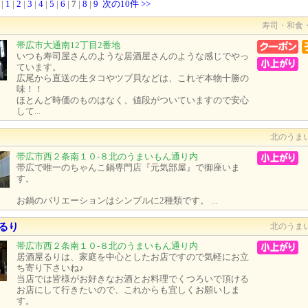
|
1
|
2
|
3
|
4
|
5
|
6
|
7
|
8
|
9
次の10件 >>
寿司・和食
帯広市大通南12丁目2番地
いつも寿司屋さんのような居酒屋さんのような感じでやっ
ています。
広尾から直送の生タコやツブ貝などは、これぞ本物十勝の
味！！
ほとんど時価のものはなく、値段がついていますので安心
して...
北のうま
帯広市西２条南１０-８北のうまいもん通り内
帯広で唯一のちゃんこ鍋専門店『元気部屋』で御座いま
す。
お鍋のバリエーションはシンプルに2種類です。 ...
るり
北のうま
帯広市西２条南１０-８北のうまいもん通り内
居酒屋るりは、家庭を中心としたお店ですので気軽にお立
ち寄り下さいね♪
当店では皆様がお好きなお酒とお料理でくつろいで頂ける
お店にして行きたいので、これからも宜しくお願いしま
す。