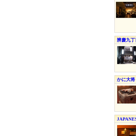
辨慶九丁
かに大将
JAPANE