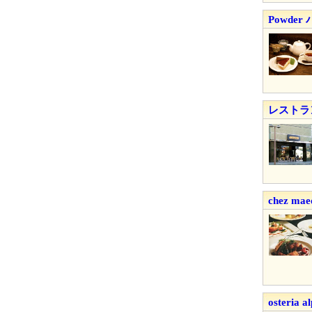
Powder
レストラ
chez m
osteri