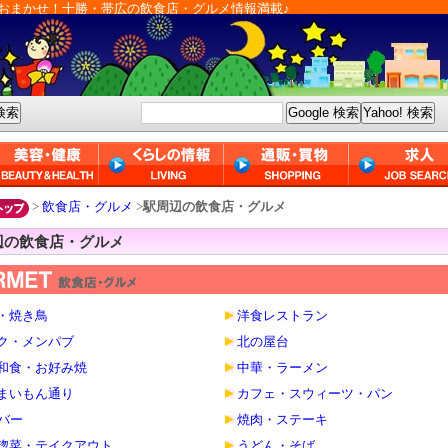
おまかせ！十勝・帯広の飲食店・グルメ情報満載♪
>
飲食店・グルメ
>
駅周辺の飲食店・グルメ
辺の飲食店・グルメ
・焼き鳥
洋食レストラン
ク・メンパブ
北の屋台
和食・お好み焼
中華・ラーメン
まいもん通り
カフェ・スウィーツ・パン
・バー
焼肉・ステーキ
惣菜・テイクアウト
うどん・そば