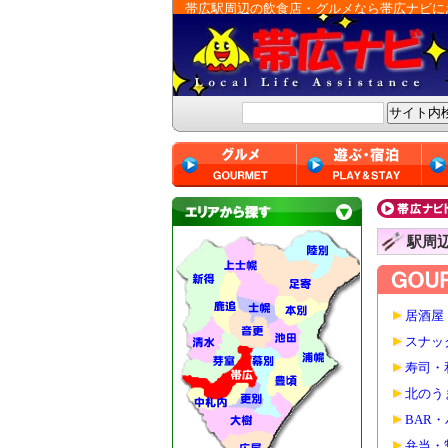
帯広駅周辺の飲食店・グルメなら帯広ナビに
駅周
居酒屋
スナッ
寿司・
北のう
BAR
弁当・