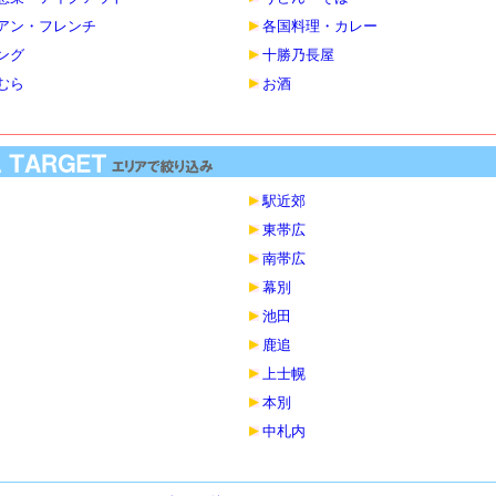
アン・フレンチ
各国料理・カレー
ング
十勝乃長屋
むら
お酒
駅近郊
東帯広
南帯広
幕別
池田
鹿追
上士幌
本別
中札内