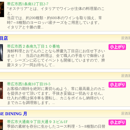
帯広市西1条南12丁目2-7
“オステリア”とは、イタリアでワインが主体の料理屋のこ
と。
当店では、約200種類・約600本のワインを取り揃え、常
時7～8種類のヨーロッパ産チーズをご用意しています。
イタリアと十勝の豊...
目店
居酒
帯広市西２条南九丁目１０番地
海鮮料理とおでんのことなら辨慶九丁目店にお任せ下さい
ませ！！ 当店のお料理は、全て職人の手造りで御座いま
す。シーズンに応じてイベントも開催していますので、辨
慶スタッフ一同お待ちして...
居酒
帯広市西1条南10丁目19-5
お客様の期待を絶対に裏切らぬよう、常に最高最上のカニ
を提供させて頂いてます。手抜き妥協は一切ありません。
仕入れの際は保冷車を運転し、カニをボイルし納得がいく
までカニを調理致します。...
SE DINING 月
居酒
帯広市大通南９丁目大通９３ビル1F
季節の素材を存分に生かしたコース料理・5～8種類の日替