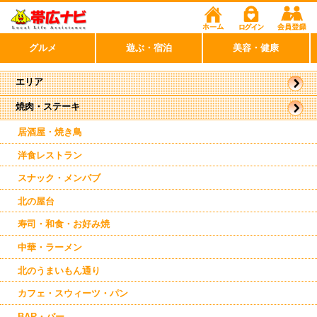
グルメ
遊ぶ・宿泊
美容・健康
エリア
焼肉・ステーキ
帯広市
駅近郊
東帯広
居酒屋・焼き鳥
西帯広
南帯広
洋食レストラン
芽室
上士幌
スナック・メンパブ
北の屋台
寿司・和食・お好み焼
中華・ラーメン
北のうまいもん通り
カフェ・スウィーツ・パン
BAR・バー