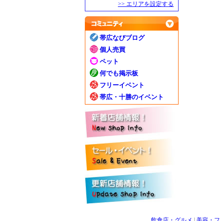
>> エリアを設定する
帯広なびブログ
個人売買
ペット
何でも掲示板
フリーイベント
帯広・十勝のイベント
飲食店・グルメ
|
美容・フ