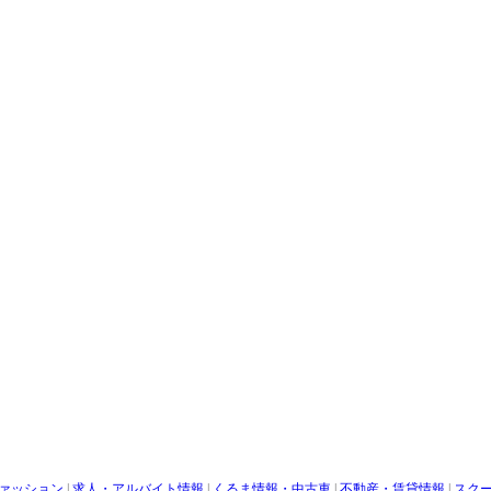
ァッション
|
求人・アルバイト情報
|
くるま情報・中古車
|
不動産・賃貸情報
|
スク