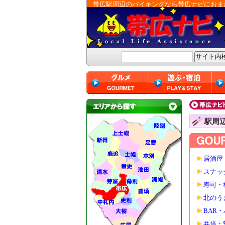
帯広駅周辺のバイキングなら帯広ナビにおま
駅周
居酒屋
スナッ
寿司・
北のう
BAR
弁当・