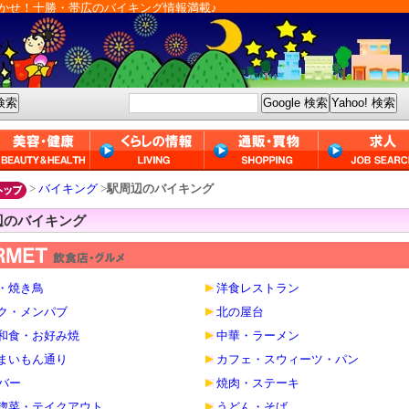
かせ！十勝・帯広のバイキング情報満載♪
>
バイキング
>
駅周辺のバイキング
辺のバイキング
・焼き鳥
洋食レストラン
ク・メンパブ
北の屋台
和食・お好み焼
中華・ラーメン
まいもん通り
カフェ・スウィーツ・パン
・バー
焼肉・ステーキ
惣菜・テイクアウト
うどん・そば