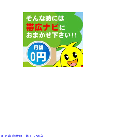
ール＆家庭教師
|
遊ぶ・物産