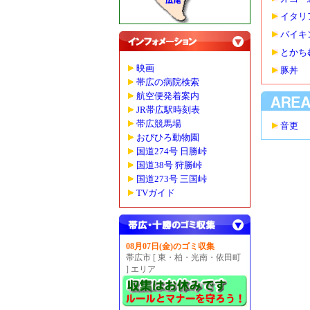
イタリ
バイキ
とかち
映画
豚丼
帯広の病院検索
航空便発着案内
JR帯広駅時刻表
帯広競馬場
音更
おびひろ動物園
国道274号 日勝峠
国道38号 狩勝峠
国道273号 三国峠
TVガイド
08月07日(金)のゴミ収集
帯広市 [ 東・柏・光南・依田町
] エリア