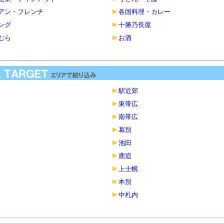
アン・フレンチ
各国料理・カレー
ング
十勝乃長屋
むら
お酒
駅近郊
東帯広
南帯広
幕別
池田
鹿追
上士幌
本別
中札内