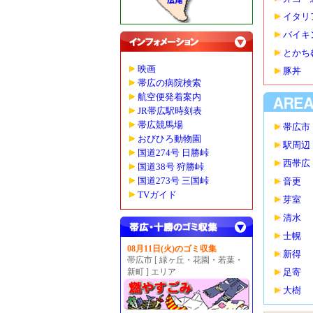
イタリ
バイキ
とかち
映画
豚丼
帯広の病院検索
航空便発着案内
JR帯広駅時刻表
帯広競馬場
帯広市
おびひろ動物園
駅周辺
国道274号 日勝峠
西帯広
国道38号 狩勝峠
国道273号 三国峠
音更
TVガイド
芽室
清水
士幌
08月11日(火)のゴミ収集
新得
帯広市 [ 緑ヶ丘・花園・若葉・
新町 ] エリア
足寄
大樹