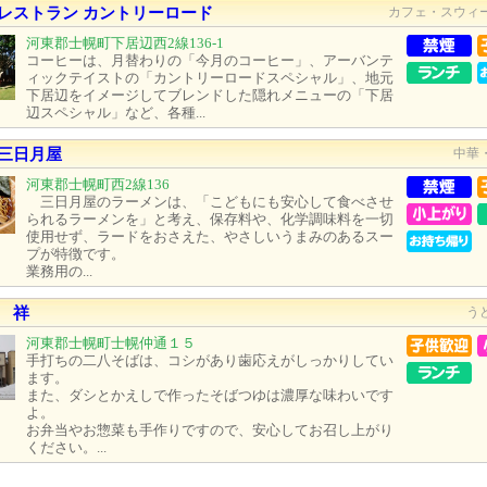
レストラン カントリーロード
カフェ・スウィ
河東郡士幌町下居辺西2線136-1
コーヒーは、月替わりの「今月のコーヒー」、アーバンテ
ィックテイストの「カントリーロードスペシャル」、地元
下居辺をイメージしてブレンドした隠れメニューの「下居
辺スペシャル」など、各種...
三日月屋
中華
河東郡士幌町西2線136
三日月屋のラーメンは、「こどもにも安心して食べさせ
られるラーメンを」と考え、保存料や、化学調味料を一切
使用せず、ラードをおさえた、やさしいうまみのあるスー
プが特徴です。
業務用の...
 祥
う
河東郡士幌町士幌仲通１５
手打ちの二八そばは、コシがあり歯応えがしっかりしてい
ます。
また、ダシとかえしで作ったそばつゆは濃厚な味わいです
よ。
お弁当やお惣菜も手作りですので、安心してお召し上がり
ください。...