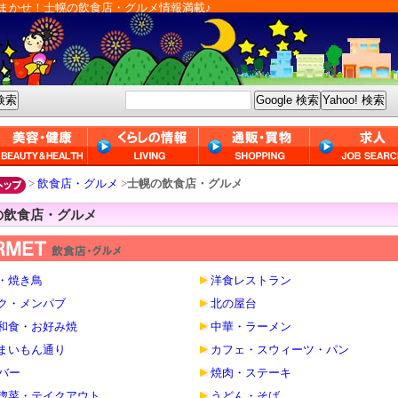
まかせ！士幌の飲食店・グルメ情報満載♪
>
飲食店・グルメ
>
士幌の飲食店・グルメ
の飲食店・グルメ
・焼き鳥
洋食レストラン
ク・メンパブ
北の屋台
和食・お好み焼
中華・ラーメン
まいもん通り
カフェ・スウィーツ・パン
・バー
焼肉・ステーキ
惣菜・テイクアウト
うどん・そば