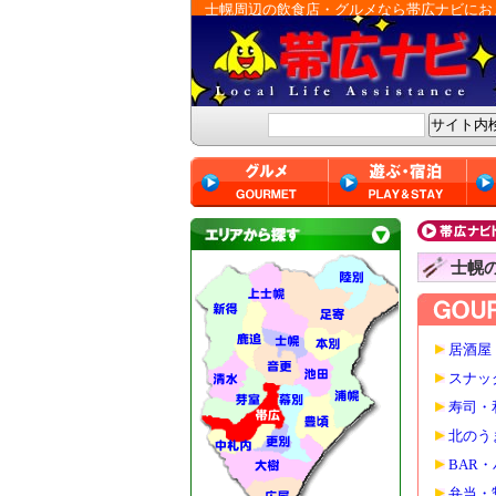
士幌周辺の飲食店・グルメなら帯広ナビにお
士幌
居酒屋
スナッ
寿司・
北のう
BAR
弁当・