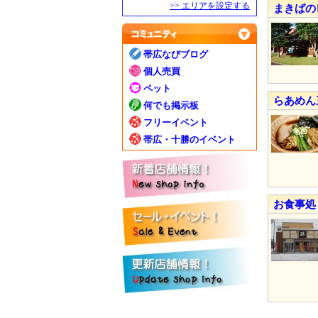
>> エリアを設定する
まきばの
帯広なびブログ
個人売買
ペット
らあめん
何でも掲示板
フリーイベント
帯広・十勝のイベント
お食事処