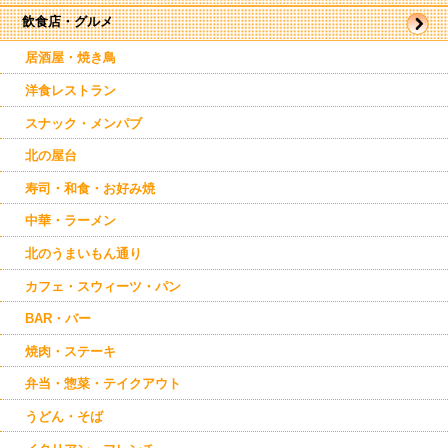
飲食店・グルメ
帯広市
駅近郊
駅周辺
居酒屋・焼き鳥
東帯広
西帯広
洋食レストラン
南帯広
音更
スナック・メンパブ
幕別
芽室
北の屋台
池田
寿司・和食・お好み焼
清水
鹿追
中華・ラーメン
士幌
上士幌
北のうまいもん通り
新得
本別
カフェ・スウィーツ・パン
足寄
中札内
BAR・バー
大樹
焼肉・ステーキ
弁当・惣菜・テイクアウト
うどん・そば