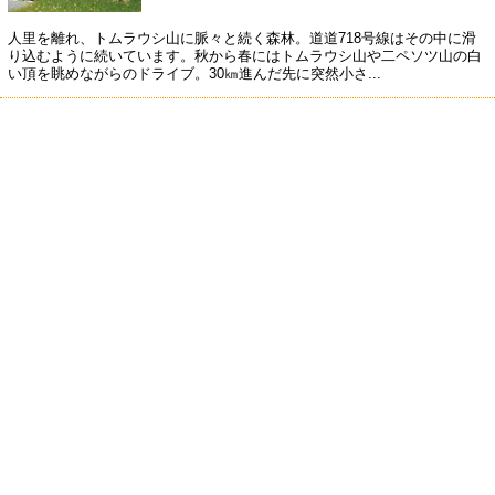
人里を離れ、トムラウシ山に脈々と続く森林。道道718号線はその中に滑
り込むように続いています。秋から春にはトムラウシ山や二ペソツ山の白
い頂を眺めながらのドライブ。30㎞進んだ先に突然小さ...