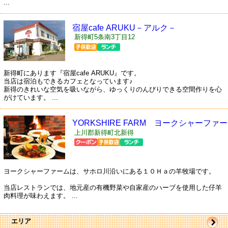
...
宿屋cafe ARUKU－アルク－
新得町5条南3丁目12
新得町にあります『宿屋cafe ARUKU』です。
当店は宿泊もできるカフェとなっています♪
新得のきれいな空気を吸いながら、ゆっくりのんびりできる空間作りを心
がけています。 ...
YORKSHIRE FARM ヨークシャーファー
ム
上川郡新得町北新得
ヨークシャーファームは、サホロ川沿いにある１０Ｈａの羊牧場です。
当店レストランでは、地元産の有機野菜や自家産のハーブを使用した仔羊
肉料理が味わえます。 ...
エリア