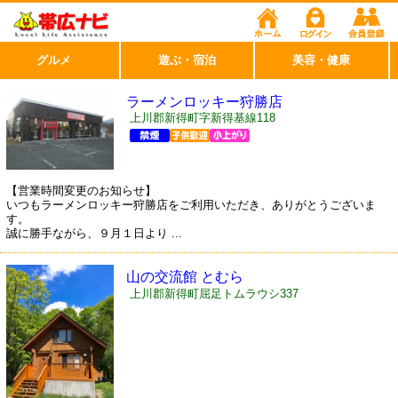
グルメ
遊ぶ・宿泊
美容・健康
ラーメンロッキー狩勝店
上川郡新得町字新得基線118
【営業時間変更のお知らせ】
いつもラーメンロッキー狩勝店をご利用いただき、ありがとうございま
す。
誠に勝手ながら、９月１日より ...
山の交流館 とむら
上川郡新得町屈足トムラウシ337