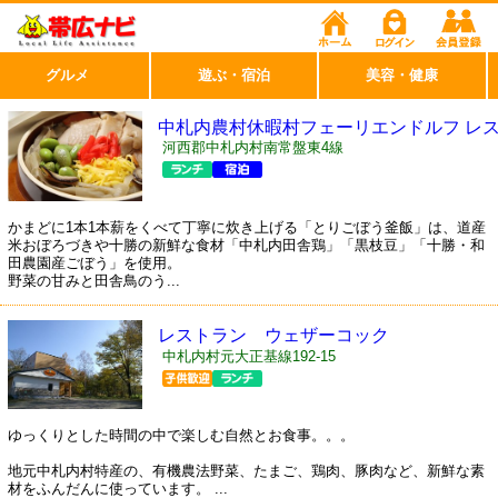
グルメ
遊ぶ・宿泊
美容・健康
中札内農村休暇村フェーリエンドルフ レ
トラン「ミュンヒハウゼン」
河西郡中札内村南常盤東4線
かまどに1本1本薪をくべて丁寧に炊き上げる「とりごぼう釜飯」は、道産
米おぼろづきや十勝の新鮮な食材「中札内田舎鶏」「黒枝豆」「十勝・和
田農園産ごぼう」を使用。
野菜の甘みと田舎鳥のう...
レストラン ウェザーコック
中札内村元大正基線192-15
ゆっくりとした時間の中で楽しむ自然とお食事。。。
地元中札内村特産の、有機農法野菜、たまご、鶏肉、豚肉など、新鮮な素
材をふんだんに使っています。 ...