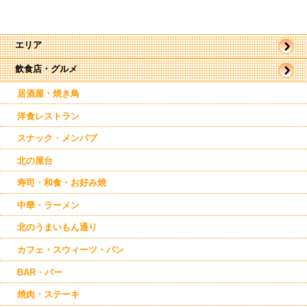
エリア
飲食店・グルメ
帯広市
駅近郊
駅周辺
居酒屋・焼き鳥
東帯広
西帯広
洋食レストラン
南帯広
音更
スナック・メンパブ
幕別
芽室
北の屋台
池田
寿司・和食・お好み焼
清水
鹿追
中華・ラーメン
士幌
上士幌
北のうまいもん通り
新得
本別
カフェ・スウィーツ・パン
足寄
中札内
BAR・バー
大樹
焼肉・ステーキ