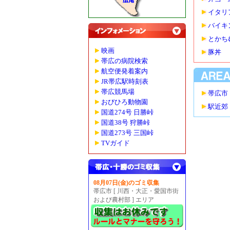
イタリ
バイキ
とかち
映画
豚丼
帯広の病院検索
航空便発着案内
JR帯広駅時刻表
帯広競馬場
帯広市
おびひろ動物園
駅近郊
国道274号 日勝峠
国道38号 狩勝峠
国道273号 三国峠
TVガイド
08月07日(金)のゴミ収集
帯広市 [ 川西・大正・愛国市街
および農村部 ] エリア