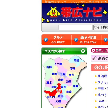
新得のスナック・メンパブなら帯広ナビにお
新得
居酒屋
スナッ
寿司・
北のう
BAR
弁当・