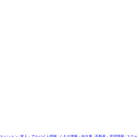
ァッション
|
求人・アルバイト情報
|
くるま情報・中古車
|
不動産・賃貸情報
|
スク