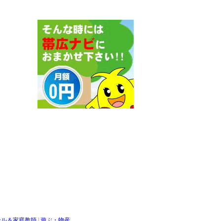
ール＆家庭教師
|
遊ぶ・物産