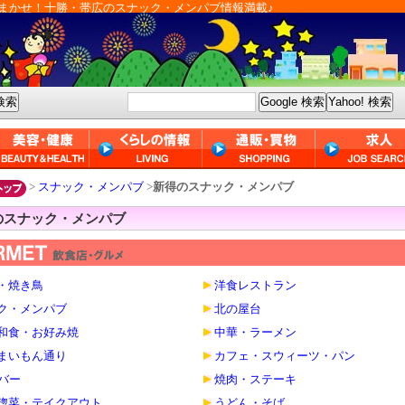
まかせ！十勝・帯広のスナック・メンパブ情報満載♪
>
スナック・メンパブ
>
新得のスナック・メンパブ
のスナック・メンパブ
・焼き鳥
洋食レストラン
ク・メンパブ
北の屋台
和食・お好み焼
中華・ラーメン
まいもん通り
カフェ・スウィーツ・パン
・バー
焼肉・ステーキ
惣菜・テイクアウト
うどん・そば