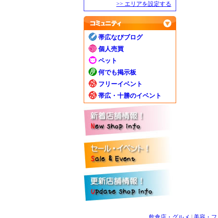
>> エリアを設定する
帯広なびブログ
個人売買
ペット
何でも掲示板
フリーイベント
帯広・十勝のイベント
飲食店・グルメ
|
美容・フ