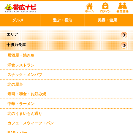
グルメ
遊ぶ・宿泊
美容・健康
エリア
十勝乃長屋
帯広市
駅周辺
居酒屋・焼き鳥
洋食レストラン
スナック・メンパブ
北の屋台
寿司・和食・お好み焼
中華・ラーメン
北のうまいもん通り
カフェ・スウィーツ・パン
BAR・バー