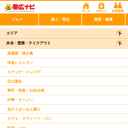
グルメ
遊ぶ・宿泊
美容・健康
エリア
弁当・惣菜・テイクアウト
帯広市
駅周辺
駅近郊
居酒屋・焼き鳥
西帯広
洋食レストラン
スナック・メンパブ
北の屋台
寿司・和食・お好み焼
中華・ラーメン
北のうまいもん通り
カフェ・スウィーツ・パン
BAR・バー