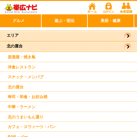
グルメ
遊ぶ・宿泊
美容・健康
エリア
北の屋台
帯広市
駅周辺
居酒屋・焼き鳥
洋食レストラン
スナック・メンパブ
北の屋台
寿司・和食・お好み焼
中華・ラーメン
北のうまいもん通り
カフェ・スウィーツ・パン
BAR・バー