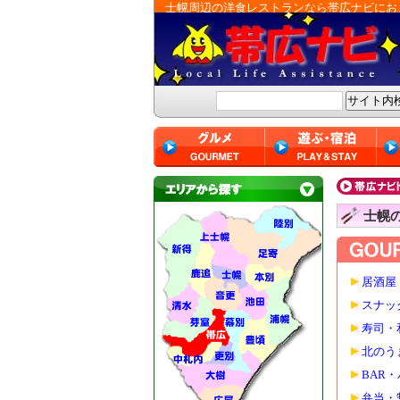
士幌周辺の洋食レストランなら帯広ナビにお
士幌
居酒屋
スナッ
寿司・
北のう
BAR
弁当・