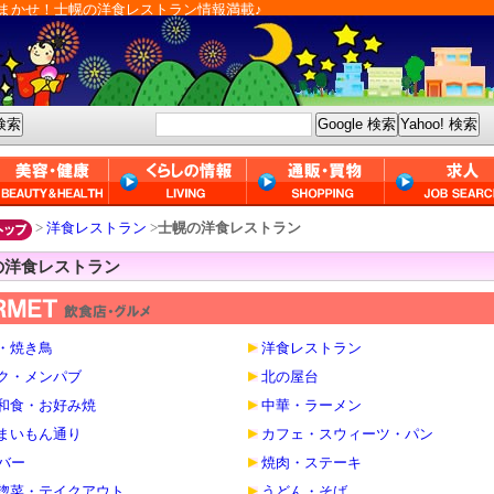
まかせ！士幌の洋食レストラン情報満載♪
>
洋食レストラン
>
士幌の洋食レストラン
の洋食レストラン
・焼き鳥
洋食レストラン
ク・メンパブ
北の屋台
和食・お好み焼
中華・ラーメン
まいもん通り
カフェ・スウィーツ・パン
・バー
焼肉・ステーキ
惣菜・テイクアウト
うどん・そば