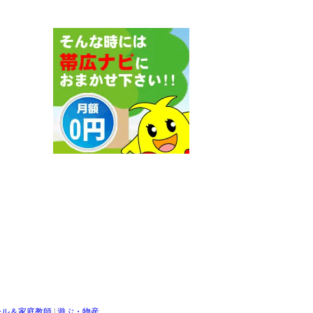
ール＆家庭教師
|
遊ぶ・物産