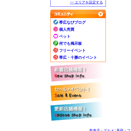
>> エリアを設定する
帯広なびブログ
個人売買
ペット
何でも掲示板
フリーイベント
帯広・十勝のイベント
飲食店・グルメ
|
美容・フ