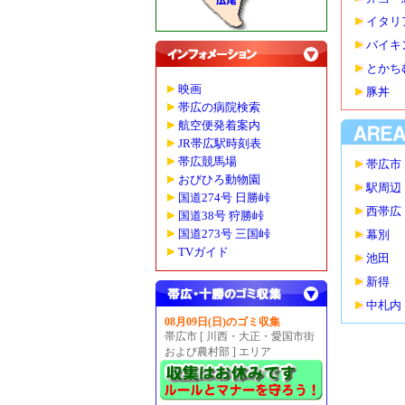
イタリ
バイキ
とかち
映画
豚丼
帯広の病院検索
航空便発着案内
JR帯広駅時刻表
帯広競馬場
帯広市
おびひろ動物園
駅周辺
国道274号 日勝峠
西帯広
国道38号 狩勝峠
国道273号 三国峠
幕別
TVガイド
池田
新得
中札内
08月09日(日)のゴミ収集
帯広市 [ 川西・大正・愛国市街
および農村部 ] エリア