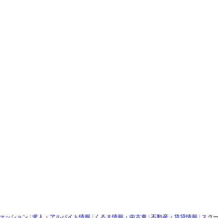
ァッション
|
求人・アルバイト情報
|
くるま情報・中古車
|
不動産・賃貸情報
|
スク