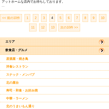
アットホームな店内でお待ちしております。
...
<< 前の10件
|
1
|
2
|
3
|
4
|
5
|
6
|
7
|
8
|
9
|
10
|
11
|
12
|
13
次の10件 >>
エリア
飲食店・グルメ
帯広市
駅近郊
駅周辺
居酒屋・焼き鳥
東帯広
西帯広
洋食レストラン
南帯広
音更
スナック・メンパブ
幕別
芽室
北の屋台
池田
寿司・和食・お好み焼
清水
鹿追
中華・ラーメン
士幌
上士幌
北のうまいもん通り
新得