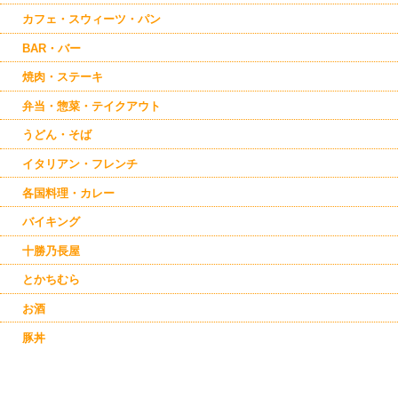
本別
カフェ・スウィーツ・パン
足寄
中札内
BAR・バー
大樹
焼肉・ステーキ
弁当・惣菜・テイクアウト
うどん・そば
イタリアン・フレンチ
各国料理・カレー
バイキング
十勝乃長屋
とかちむら
お酒
豚丼