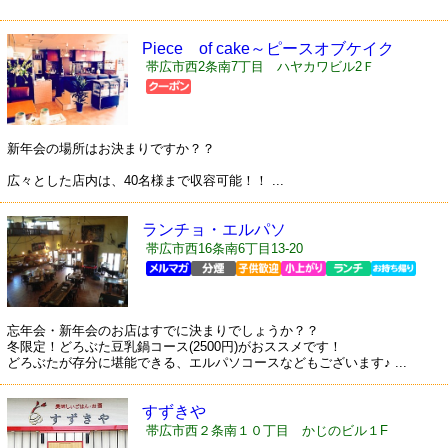
Piece of cake～ピースオブケイク
帯広市西2条南7丁目 ハヤカワビル2Ｆ
新年会の場所はお決まりですか？？
広々とした店内は、40名様まで収容可能！！ ...
ランチョ・エルパソ
帯広市西16条南6丁目13-20
忘年会・新年会のお店はすでに決まりでしょうか？？
冬限定！どろぶた豆乳鍋コース(2500円)がおススメです！
どろぶたが存分に堪能できる、エルパソコースなどもございます♪ ...
すずきや
帯広市西２条南１０丁目 かじのビル１F