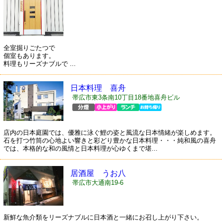
全室掘りごたつで
個室もあります。
料理もリーズナブルで ...
日本料理 喜舟
帯広市東3条南10丁目18番地喜舟ビル
店内の日本庭園では、優雅に泳ぐ鯉の姿と風流な日本情緒が楽しめます。
石を打つ竹筒の心地よい響きと彩どり豊かな日本料理・・・純和風の喜舟
では、本格的な和の風情と日本料理が心ゆくまで堪...
居酒屋 うお八
帯広市大通南19-6
新鮮な魚介類をリーズナブルに日本酒と一緒にお召し上がり下さい。