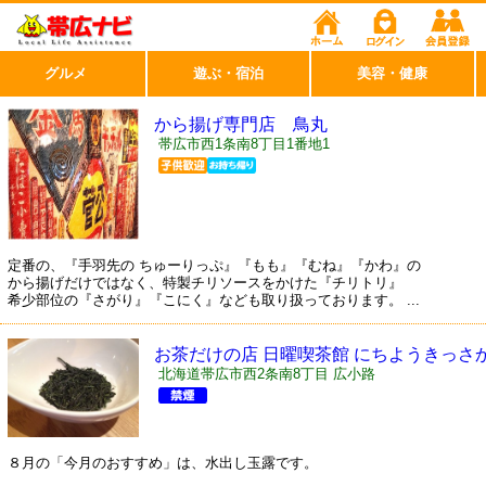
グルメ
遊ぶ・宿泊
美容・健康
から揚げ専門店 鳥丸
帯広市西1条南8丁目1番地1
定番の、『手羽先の ちゅーりっぷ』『もも』『むね』『かわ』の
から揚げだけではなく、特製チリソースをかけた『チリトリ』
希少部位の『さがり』『こにく』なども取り扱っております。 ...
お茶だけの店 日曜喫茶館 にちようきっさ
ん
北海道帯広市西2条南8丁目 広小路
８月の「今月のおすすめ」は、水出し玉露です。