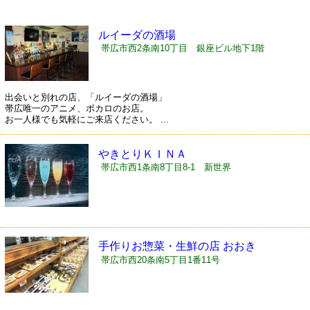
ルイーダの酒場
帯広市西2条南10丁目 銀座ビル地下1階
出会いと別れの店、「ルイーダの酒場」
帯広唯一のアニメ、ボカロのお店。
お一人様でも気軽にご来店ください。 ...
やきとりＫＩＮＡ
帯広市西1条南8丁目8-1 新世界
手作りお惣菜・生鮮の店 おおき
帯広市西20条南5丁目1番11号