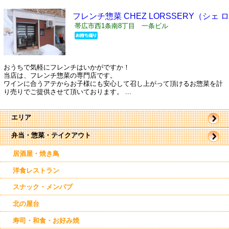
フレンチ惣菜 CHEZ LORSSERY（シェ 
ッスリー）
帯広市西1条南8丁目 一条ビル
おうちで気軽にフレンチはいかがですか！
当店は、フレンチ惣菜の専門店です。
ワインに合うアテからお子様にも安心して召し上がって頂けるお惣菜を計
り売りでご提供させて頂いております。 ...
エリア
弁当・惣菜・テイクアウト
帯広市
駅周辺
駅近郊
居酒屋・焼き鳥
西帯広
洋食レストラン
スナック・メンパブ
北の屋台
寿司・和食・お好み焼