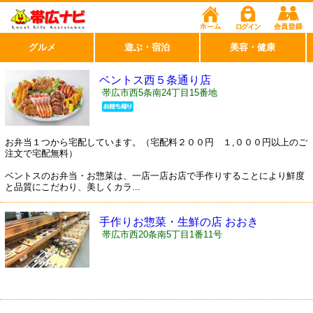
グルメ
遊ぶ・宿泊
美容・健康
ベントス西５条通り店
帯広市西5条南24丁目15番地
お弁当１つから宅配しています。（宅配料２００円 １,０００円以上のご
注文で宅配無料）
ベントスのお弁当・お惣菜は、一店一店お店で手作りすることにより鮮度
と品質にこだわり、美しくカラ...
手作りお惣菜・生鮮の店 おおき
帯広市西20条南5丁目1番11号