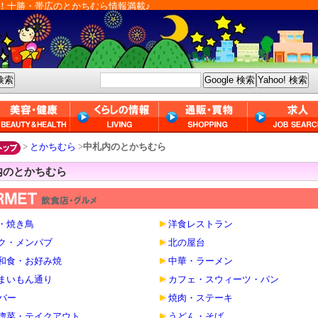
！十勝・帯広のとかちむら情報満載♪
>
とかちむら
>
中札内のとかちむら
内のとかちむら
・焼き鳥
洋食レストラン
ク・メンパブ
北の屋台
和食・お好み焼
中華・ラーメン
まいもん通り
カフェ・スウィーツ・パン
・バー
焼肉・ステーキ
惣菜・テイクアウト
うどん・そば