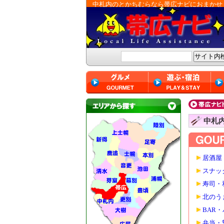
中札内のとかちむらなら帯広ナビにおまかせ
中札
居酒屋
スナッ
寿司・
北のう
BAR
弁当・