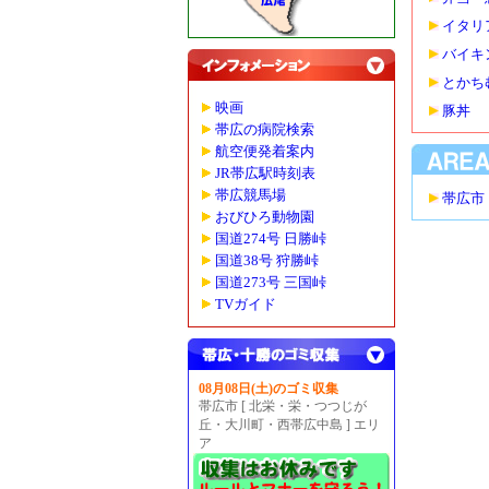
イタリ
バイキ
とかち
映画
豚丼
帯広の病院検索
航空便発着案内
JR帯広駅時刻表
帯広競馬場
帯広市
おびひろ動物園
国道274号 日勝峠
国道38号 狩勝峠
国道273号 三国峠
TVガイド
08月08日(土)のゴミ収集
帯広市 [ 北栄・栄・つつじが
丘・大川町・西帯広中島 ] エリ
ア