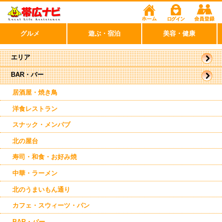
グルメ
遊ぶ・宿泊
美容・健康
エリア
BAR・バー
帯広市
駅周辺
南帯広
居酒屋・焼き鳥
洋食レストラン
スナック・メンパブ
北の屋台
寿司・和食・お好み焼
中華・ラーメン
北のうまいもん通り
カフェ・スウィーツ・パン
BAR・バー