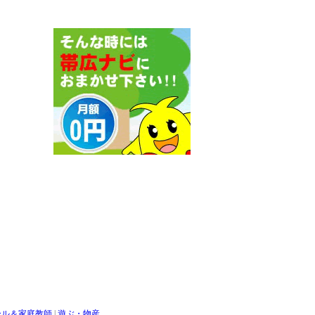
ール＆家庭教師
|
遊ぶ・物産