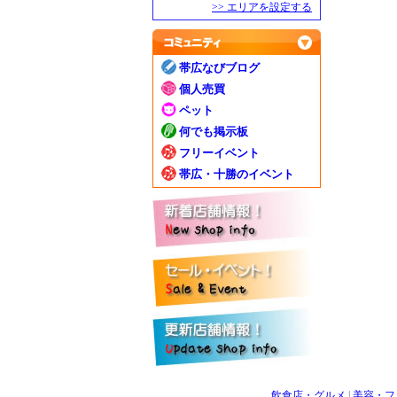
>> エリアを設定する
帯広なびブログ
個人売買
ペット
何でも掲示板
フリーイベント
帯広・十勝のイベント
飲食店・グルメ
|
美容・フ