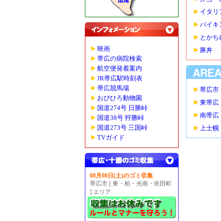
イタリ
バイキ
とかち
映画
豚丼
帯広の病院検索
航空便発着案内
JR帯広駅時刻表
帯広競馬場
帯広市
おびひろ動物園
東帯広
国道274号 日勝峠
南帯広
国道38号 狩勝峠
国道273号 三国峠
上士幌
TVガイド
08月08日(土)のゴミ収集
帯広市 [ 東・柏・光南・依田町
] エリア