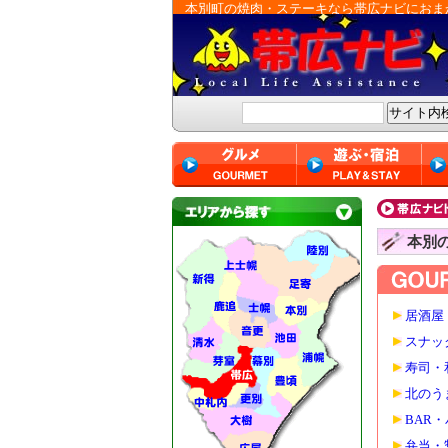
本別町の焼肉・ステーキなら帯広ナビにおま
本別
居酒屋
スナッ
寿司・
北のう
BAR
弁当・