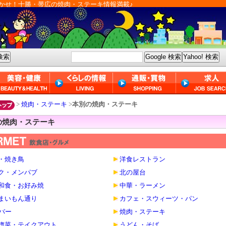
かせ！十勝・帯広の焼肉・ステーキ情報満載♪
>
焼肉・ステーキ
>
本別の焼肉・ステーキ
の焼肉・ステーキ
・焼き鳥
洋食レストラン
ク・メンパブ
北の屋台
和食・お好み焼
中華・ラーメン
まいもん通り
カフェ・スウィーツ・パン
・バー
焼肉・ステーキ
惣菜・テイクアウト
うどん・そば