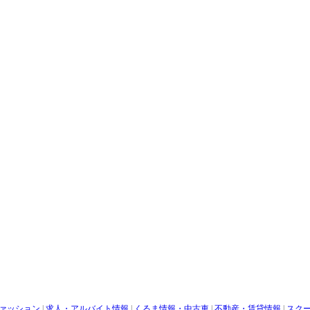
ァッション
|
求人・アルバイト情報
|
くるま情報・中古車
|
不動産・賃貸情報
|
スク