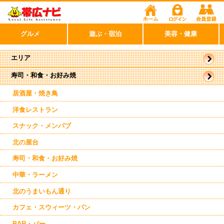
グルメ
遊ぶ・宿泊
美容・健康
エリア
寿司・和食・お好み焼
帯広市
駅周辺
駅近郊
居酒屋・焼き鳥
東帯広
西帯広
洋食レストラン
南帯広
幕別
スナック・メンパブ
清水
上士幌
北の屋台
寿司・和食・お好み焼
中華・ラーメン
北のうまいもん通り
カフェ・スウィーツ・パン
BAR・バー