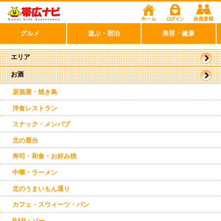
グルメ
遊ぶ・宿泊
美容・健康
エリア
お酒
帯広市
駅周辺
居酒屋・焼き鳥
洋食レストラン
スナック・メンパブ
北の屋台
寿司・和食・お好み焼
中華・ラーメン
北のうまいもん通り
カフェ・スウィーツ・パン
BAR・バー