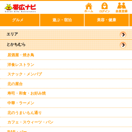
グルメ
遊ぶ・宿泊
美容・健康
エリア
とかちむら
帯広市
駅近郊
居酒屋・焼き鳥
洋食レストラン
スナック・メンパブ
北の屋台
寿司・和食・お好み焼
中華・ラーメン
北のうまいもん通り
カフェ・スウィーツ・パン
BAR・バー