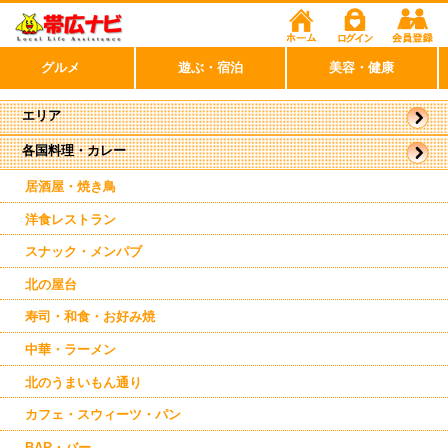
グルメ
遊ぶ・宿泊
美容・健康
エリア
各国料理・カレー
帯広市
駅周辺
西帯広
居酒屋・焼き鳥
音更
洋食レストラン
スナック・メンパブ
北の屋台
寿司・和食・お好み焼
中華・ラーメン
北のうまいもん通り
カフェ・スウィーツ・パン
BAR・バー