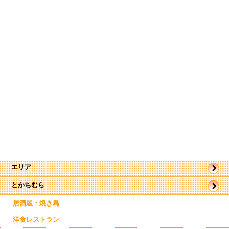
エリア
とかちむら
帯広市
駅近郊
居酒屋・焼き鳥
洋食レストラン