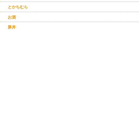
とかちむら
お酒
豚丼