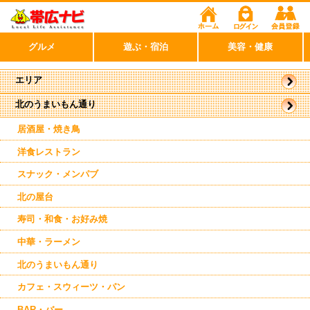
グルメ
遊ぶ・宿泊
美容・健康
エリア
北のうまいもん通り
帯広市
駅周辺
居酒屋・焼き鳥
洋食レストラン
スナック・メンパブ
北の屋台
寿司・和食・お好み焼
中華・ラーメン
北のうまいもん通り
カフェ・スウィーツ・パン
BAR・バー