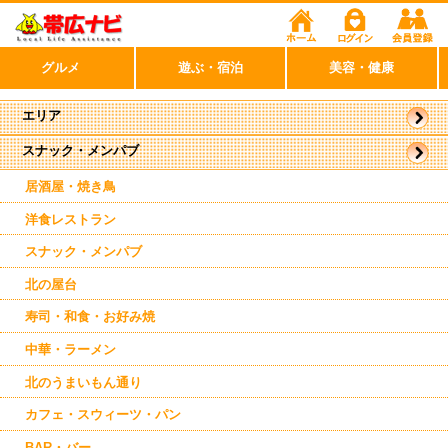
グルメ
遊ぶ・宿泊
美容・健康
エリア
スナック・メンパブ
帯広市
駅周辺
駅近郊
居酒屋・焼き鳥
南帯広
洋食レストラン
スナック・メンパブ
北の屋台
寿司・和食・お好み焼
中華・ラーメン
北のうまいもん通り
カフェ・スウィーツ・パン
BAR・バー