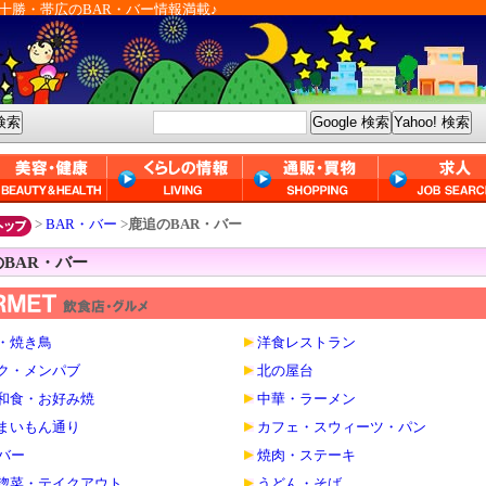
十勝・帯広のBAR・バー情報満載♪
>
BAR・バー
>
鹿追のBAR・バー
BAR・バー
・焼き鳥
洋食レストラン
ク・メンパブ
北の屋台
和食・お好み焼
中華・ラーメン
まいもん通り
カフェ・スウィーツ・パン
・バー
焼肉・ステーキ
惣菜・テイクアウト
うどん・そば