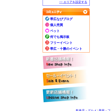
>> エリアを設定する
帯広なびブログ
個人売買
ペット
何でも掲示板
フリーイベント
帯広・十勝のイベント
飲食店・グルメ
|
美容・フ