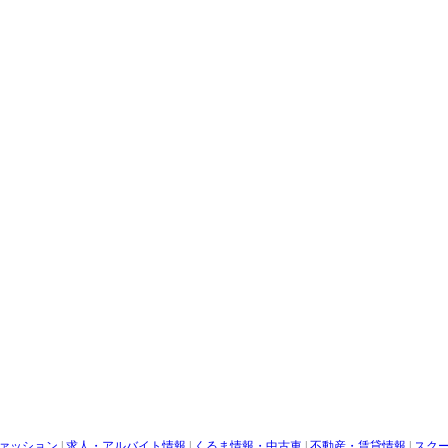
ァッション
|
求人・アルバイト情報
|
くるま情報・中古車
|
不動産・賃貸情報
|
スク