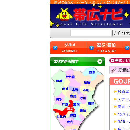
鹿追のBAR・バーなら帯広ナビにおまかせ！
鹿追の
居酒屋
スナッ
寿司・
北のう
BAR
弁当・