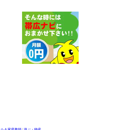
ール＆家庭教師
|
遊ぶ・物産