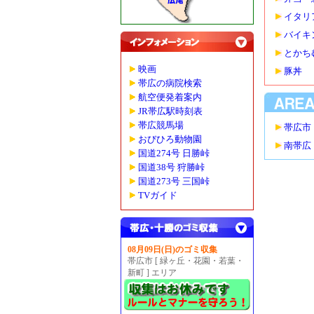
イタリ
バイキ
とかち
映画
豚丼
帯広の病院検索
航空便発着案内
JR帯広駅時刻表
帯広競馬場
帯広市
おびひろ動物園
南帯広
国道274号 日勝峠
国道38号 狩勝峠
国道273号 三国峠
TVガイド
08月09日(日)のゴミ収集
帯広市 [ 緑ヶ丘・花園・若葉・
新町 ] エリア