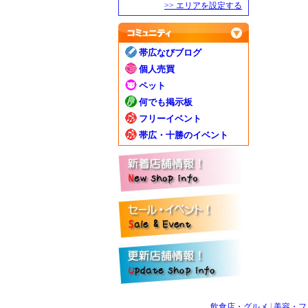
>> エリアを設定する
帯広なびブログ
個人売買
ペット
何でも掲示板
フリーイベント
帯広・十勝のイベント
飲食店・グルメ
|
美容・フ