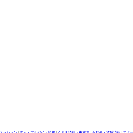
ァッション
|
求人・アルバイト情報
|
くるま情報・中古車
|
不動産・賃貸情報
|
スク