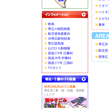
イタリ
バイキ
とかち
映画
豚丼
帯広の病院検索
航空便発着案内
JR帯広駅時刻表
帯広競馬場
帯広市
おびひろ動物園
駅近郊
国道274号 日勝峠
西帯広
国道38号 狩勝峠
国道273号 三国峠
TVガイド
08月10日(月)のゴミ収集
帯広市 [ 東・柏・光南・依田町
] エリア