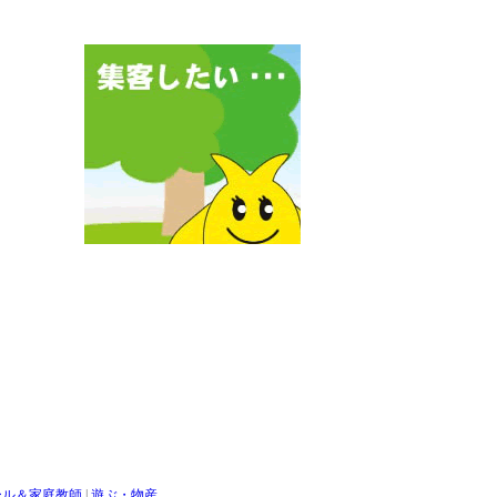
ール＆家庭教師
|
遊ぶ・物産