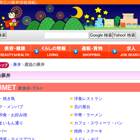
帯広の豚丼情報満載♪
>
豚丼
>
鹿追の豚丼
の豚丼
・焼き鳥
洋食レストラン
ク・メンパブ
北の屋台
和食・お好み焼
中華・ラーメン
まいもん通り
カフェ・スウィーツ・パン
・バー
焼肉・ステーキ
惣菜・テイクアウト
うどん・そば