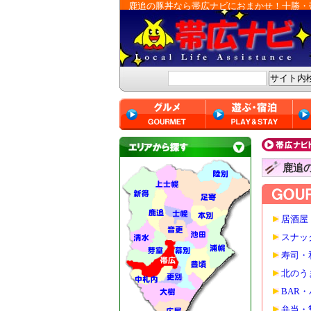
鹿追の豚丼なら帯広ナビにおまかせ！十勝・
鹿追
居酒屋
スナッ
寿司・
北のう
BAR
弁当・