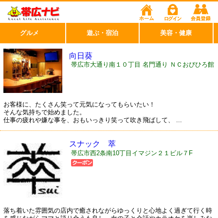
グルメ
遊ぶ・宿泊
美容・健康
向日葵
帯広市大通り南１０丁目 名門通り ＮＣおびひろ館
２Ｆ
お客様に、たくさん笑って元気になってもらいたい！
そんな気持ちで始めました。
仕事の疲れや嫌な事を、おもいっきり笑って吹き飛ばして、 ...
スナック 萃
帯広市西2条南10丁目イマジン２１ビル７F
落ち着いた雰囲気の店内で癒されながらゆっくりと心地よく過ぎて行く時