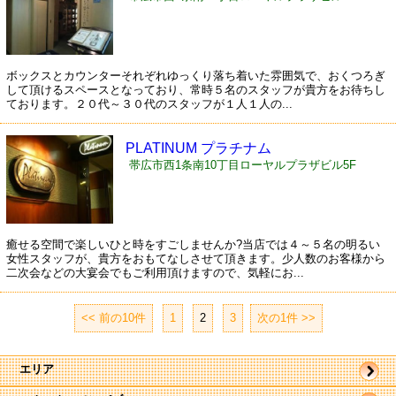
ボックスとカウンターそれぞれゆっくり落ち着いた雰囲気で、おくつろぎ
して頂けるスペースとなっており、常時５名のスタッフが貴方をお待ちし
ております。２０代～３０代のスタッフが１人１人の...
PLATINUM プラチナム
帯広市西1条南10丁目ローヤルプラザビル5F
癒せる空間で楽しいひと時をすごしませんか?当店では４～５名の明るい
女性スタッフが、貴方をおもてなしさせて頂きます。少人数のお客様から
二次会などの大宴会でもご利用頂けますので、気軽にお...
<< 前の10件
|
1
|
2
|
3
次の1件 >>
エリア