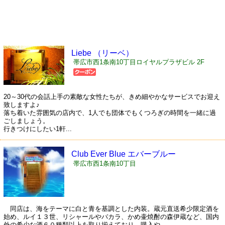
Liebe （リーベ）
帯広市西1条南10丁目ロイヤルプラザビル 2F
20～30代の会話上手の素敵な女性たちが、きめ細やかなサービスでお迎え
致しますよ♪
落ち着いた雰囲気の店内で、1人でも団体でもくつろぎの時間を一緒に過
ごしましょう。
行きつけにしたい1軒...
Club Ever Blue エバーブルー
帯広市西1条南10丁目
同店は、海をテーマに白と青を基調とした内装。蔵元直送希少限定酒を
始め、ルイ１３世、リシャールやバカラ、かめ壷焼酎の森伊蔵など、国内
外の希少な酒６０種類以上を取り揃えており、購入や...