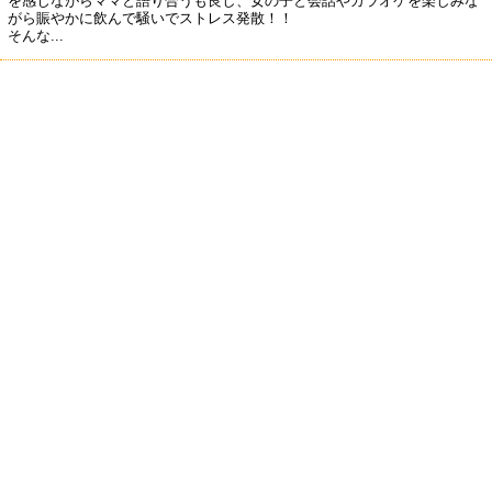
を感じながらママと語り合うも良し、女の子と会話やカラオケを楽しみな
がら賑やかに飲んで騒いでストレス発散！！
そんな...