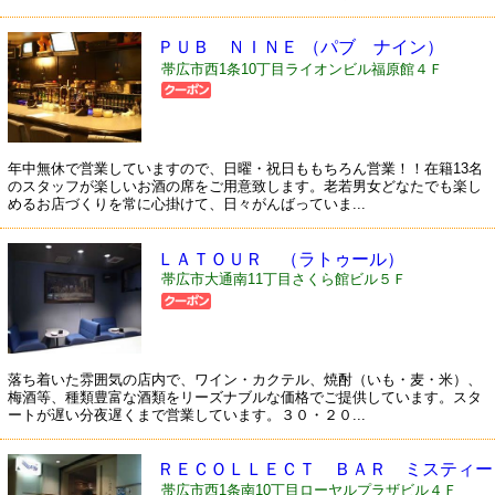
ＰＵＢ ＮＩＮＥ （パブ ナイン）
帯広市西1条10丁目ライオンビル福原館４Ｆ
年中無休で営業していますので、日曜・祝日ももちろん営業！！在籍13名
のスタッフが楽しいお酒の席をご用意致します。老若男女どなたでも楽し
めるお店づくりを常に心掛けて、日々がんばっていま...
ＬＡＴＯＵＲ （ラトゥール）
帯広市大通南11丁目さくら館ビル５Ｆ
落ち着いた雰囲気の店内で、ワイン・カクテル、焼酎（いも・麦・米）、
梅酒等、種類豊富な酒類をリーズナブルな価格でご提供しています。スタ
ートが遅い分夜遅くまで営業しています。３０・２０...
ＲＥＣＯＬＬＥＣＴ ＢＡＲ ミスティー
帯広市西1条南10丁目ローヤルプラザビル４Ｆ