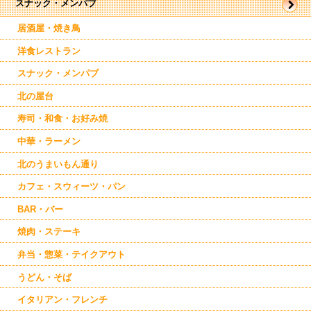
スナック・メンパブ
帯広市
駅周辺
駅近郊
居酒屋・焼き鳥
南帯広
洋食レストラン
スナック・メンパブ
北の屋台
寿司・和食・お好み焼
中華・ラーメン
北のうまいもん通り
カフェ・スウィーツ・パン
BAR・バー
焼肉・ステーキ
弁当・惣菜・テイクアウト
うどん・そば
イタリアン・フレンチ