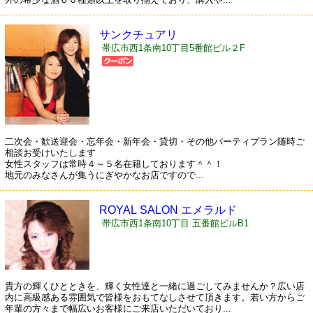
サンクチュアリ
帯広市西1条南10丁目5番館ビル２F
二次会・歓送迎会・忘年会・新年会・貸切・その他パーティプラン随時ご
相談お受けいたします
女性スタッフは常時４～５名在籍しております＾＾！
地元のみなさんが集うにぎやかなお店ですので...
ROYAL SALON エメラルド
帯広市西1条南10丁目 五番館ビルB1
貴方の輝くひとときを、輝く女性達と一緒に過ごしてみませんか？広い店
内に高級感ある雰囲気で皆様をおもてなしさせて頂きます。若い方からご
年輩の方々まで幅広いお客様にご来店いただいており...