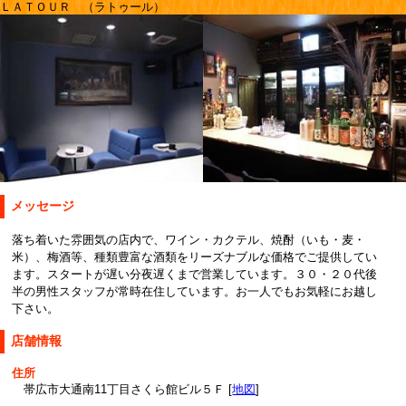
ＬＡＴＯＵＲ （ラトゥール）
メッセージ
落ち着いた雰囲気の店内で、ワイン・カクテル、焼酎（いも・麦・
米）、梅酒等、種類豊富な酒類をリーズナブルな価格でご提供してい
ます。スタートが遅い分夜遅くまで営業しています。３０・２０代後
半の男性スタッフが常時在住しています。お一人でもお気軽にお越し
下さい。
店舗情報
住所
帯広市大通南11丁目さくら館ビル５Ｆ [
地図
]