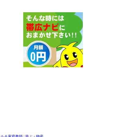
ール＆家庭教師
|
遊ぶ・物産