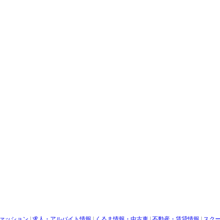
ァッション
|
求人・アルバイト情報
|
くるま情報・中古車
|
不動産・賃貸情報
|
スク