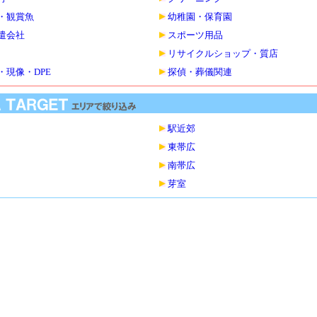
・観賞魚
幼稚園・保育園
遣会社
スポーツ用品
リサイクルショップ・質店
・現像・DPE
探偵・葬儀関連
駅近郊
東帯広
南帯広
芽室