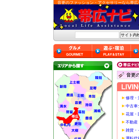
音更のファッション・アクセサリーなら帯広
音更
修理・
中古車
花屋・
不動産
雑貨・
運転代