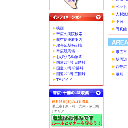
ペット
人材派
下宿
映画
写真館
帯広の病院検索
航空便発着案内
JR帯広駅時刻表
帯広競馬場
帯広市
おびひろ動物園
駅周辺
国道274号 日勝峠
西帯広
国道38号 狩勝峠
国道273号 三国峠
幕別
TVガイド
08月08日(土)のゴミ収集
帯広市 [ 東・柏・光南・依田町
] エリア