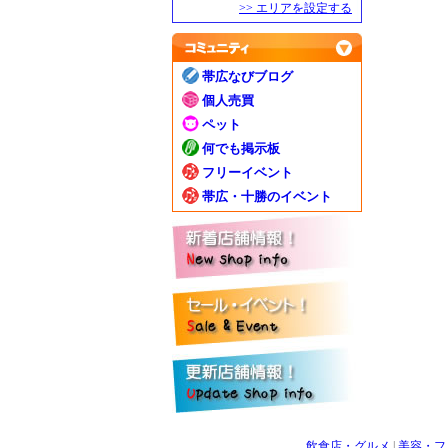
>> エリアを設定する
帯広なびブログ
個人売買
ペット
何でも掲示板
フリーイベント
帯広・十勝のイベント
飲食店・グルメ
|
美容・フ