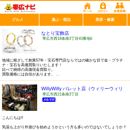
グルメ
遊ぶ・宿泊
美容・健康
なとり宝飾店
帯広市西18条南3丁目43番地6
地域に根ざして創業57年・宝石専門店ならではの確かな目で金・プラチ
ナ・宝石を高価買取りいたします！
比べて納得の高価現金買取り。
買取価格には自信があります。 ...
WillyWilly パレット店（ウィリーウィリ
ー）
帯広市西21条南3丁目
こんにちは!!
気温も上がり外遊びを始めようかという方も多いのではないでしょうか？