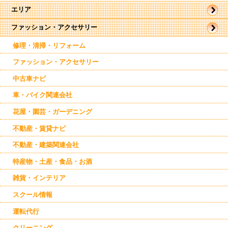
エリア
ファッション・アクセサリー
帯広市
駅近郊
駅周辺
修理・清掃・リフォーム
東帯広
西帯広
ファッション・アクセサリー
南帯広
幕別
中古車ナビ
芽室
車・バイク関連会社
花屋・園芸・ガーデニング
不動産・賃貸ナビ
不動産・建築関連会社
特産物・土産・食品・お酒
雑貨・インテリア
スクール情報
運転代行
クリーニング