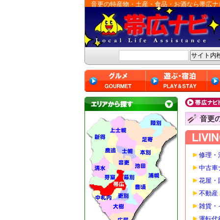
音更の特産物・土産・食品・お酒なら帯広ナ
音更
修理・
中古車
花屋・
不動産
雑貨・
運転代