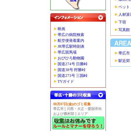
ペット
人材派
下宿
映画
写真館
帯広の病院検索
航空便発着案内
JR帯広駅時刻表
帯広競馬場
帯広市
おびひろ動物園
駅近郊
国道274号 日勝峠
国道38号 狩勝峠
国道273号 三国峠
TVガイド
08月07日(金)のゴミ収集
帯広市 [ 川西・大正・愛国市街
および農村部 ] エリア