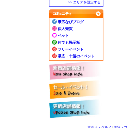
>> エリアを設定する
帯広なびブログ
個人売買
ペット
何でも掲示板
フリーイベント
帯広・十勝のイベント
飲食店・グルメ
|
美容・フ