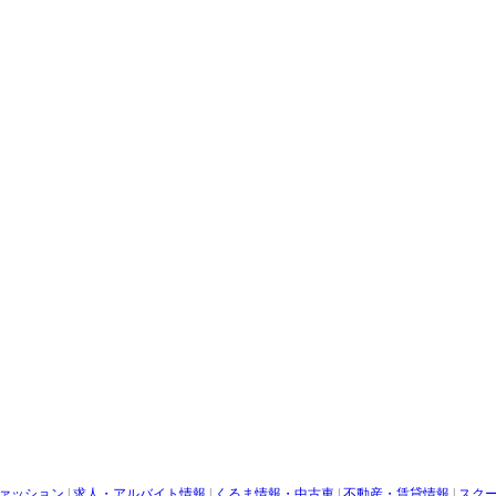
ァッション
|
求人・アルバイト情報
|
くるま情報・中古車
|
不動産・賃貸情報
|
スク