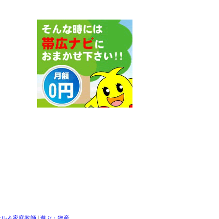
ール＆家庭教師
|
遊ぶ・物産