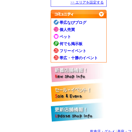
>> エリアを設定する
帯広なびブログ
個人売買
ペット
何でも掲示板
フリーイベント
帯広・十勝のイベント
飲食店・グルメ
|
美容・フ