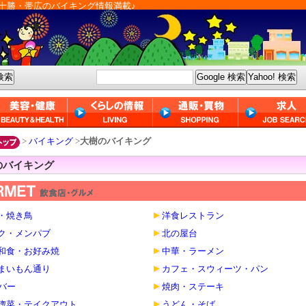
十勝・帯広のバイキング情報満載♪
>
バイキング
>
大樹のバイキング
のバイキング
・焼き鳥
洋食レストラン
ク・メンパブ
北の屋台
和食・お好み焼
中華・ラーメン
まいもん通り
カフェ・スウィーツ・パン
・バー
焼肉・ステーキ
惣菜・テイクアウト
うどん・そば