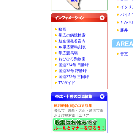
イタリ
バイキ
とかち
映画
豚丼
帯広の病院検索
航空便発着案内
JR帯広駅時刻表
帯広競馬場
音更
おびひろ動物園
国道274号 日勝峠
国道38号 狩勝峠
国道273号 三国峠
TVガイド
08月09日(日)のゴミ収集
帯広市 [ 川西・大正・愛国市街
および農村部 ] エリア