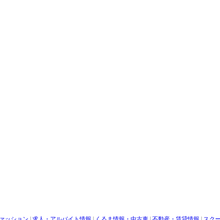
ァッション
|
求人・アルバイト情報
|
くるま情報・中古車
|
不動産・賃貸情報
|
スク