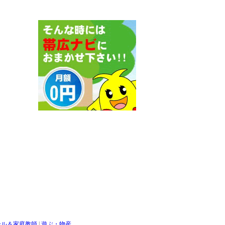
ール＆家庭教師
|
遊ぶ・物産