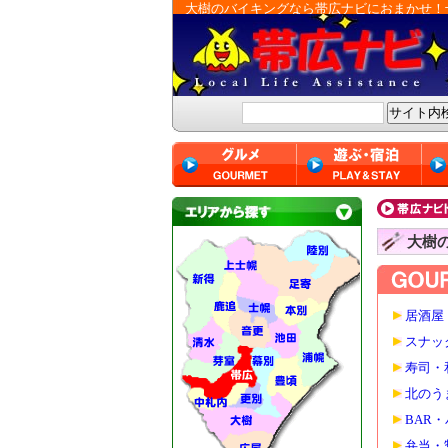
大樹のバイキングなら帯広ナビにおまかせ！
大樹
居酒屋
スナッ
寿司・
北のう
BAR
弁当・