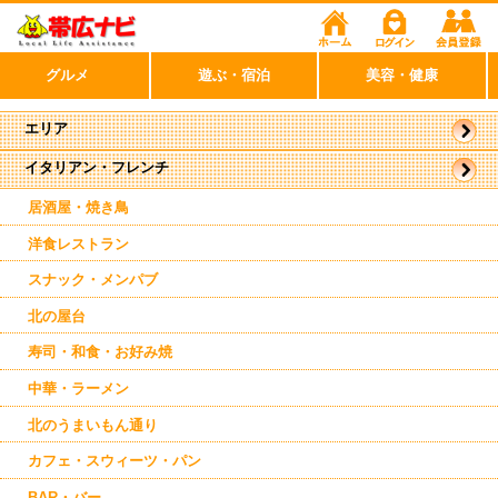
グルメ
遊ぶ・宿泊
美容・健康
エリア
イタリアン・フレンチ
帯広市
駅近郊
駅周辺
居酒屋・焼き鳥
東帯広
西帯広
洋食レストラン
南帯広
音更
スナック・メンパブ
北の屋台
寿司・和食・お好み焼
中華・ラーメン
北のうまいもん通り
カフェ・スウィーツ・パン
BAR・バー