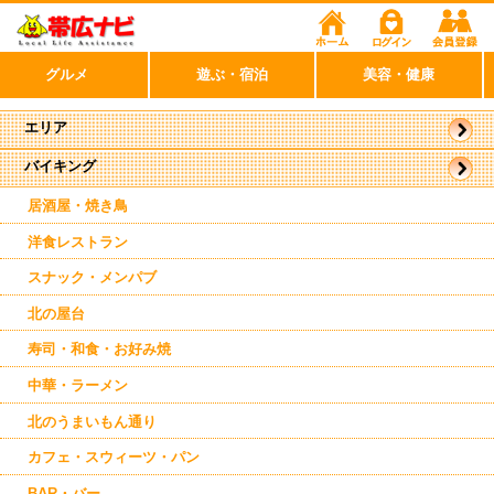
グルメ
遊ぶ・宿泊
美容・健康
エリア
バイキング
音更
居酒屋・焼き鳥
洋食レストラン
スナック・メンパブ
北の屋台
寿司・和食・お好み焼
中華・ラーメン
北のうまいもん通り
カフェ・スウィーツ・パン
BAR・バー