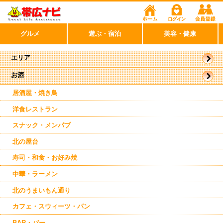
グルメ
遊ぶ・宿泊
美容・健康
エリア
お酒
帯広市
駅周辺
居酒屋・焼き鳥
洋食レストラン
スナック・メンパブ
北の屋台
寿司・和食・お好み焼
中華・ラーメン
北のうまいもん通り
カフェ・スウィーツ・パン
BAR・バー