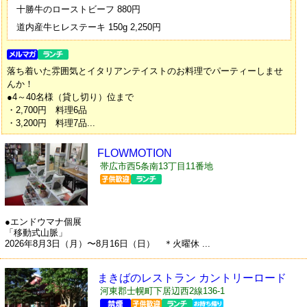
十勝牛のローストビーフ 880円
道内産牛ヒレステーキ 150g 2,250円
落ち着いた雰囲気とイタリアンテイストのお料理でパーティーしませ
んか！
●4～40名様（貸し切り）位まで
・2,700円 料理6品
・3,200円 料理7品...
FLOWMOTION
帯広市西5条南13丁目11番地
●エンドウマナ個展
「移動式山脈」
2026年8月3日（月）〜8月16日（日） ＊火曜休 ...
まきばのレストラン カントリーロード
河東郡士幌町下居辺西2線136-1