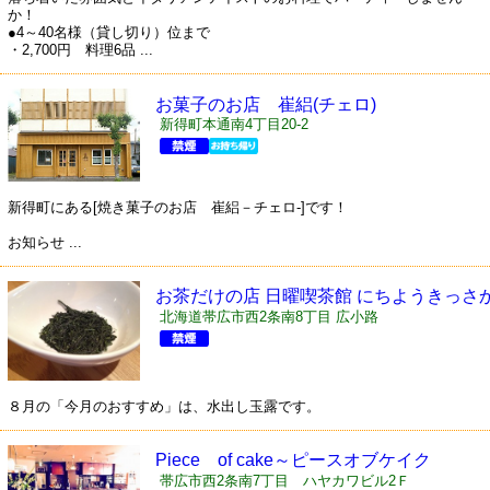
か！
●4～40名様（貸し切り）位まで
・2,700円 料理6品 ...
お菓子のお店 崔絽(チェロ)
新得町本通南4丁目20-2
新得町にある[焼き菓子のお店 崔絽－チェロ-]です！
お知らせ ...
お茶だけの店 日曜喫茶館 にちようきっさ
ん
北海道帯広市西2条南8丁目 広小路
８月の「今月のおすすめ」は、水出し玉露です。
Piece of cake～ピースオブケイク
帯広市西2条南7丁目 ハヤカワビル2Ｆ