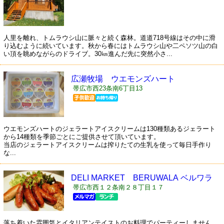
人里を離れ、トムラウシ山に脈々と続く森林。道道718号線はその中に滑
り込むように続いています。秋から春にはトムラウシ山や二ペソツ山の白
い頂を眺めながらのドライブ。30㎞進んだ先に突然小さ...
広瀬牧場 ウエモンズハート
帯広市西23条南6丁目13
ウエモンズハートのジェラートアイスクリームは130種類あるジェラート
から14種類を季節ごとにご提供させて頂いています。
当店のジェラートアイスクリームは搾りたての生乳を使って毎日手作り
な...
DELI MARKET BERUWALA ベルワラ
帯広市西１２条南２８丁目１７
落ち着いた雰囲気とイタリアンテイストのお料理でパーティーしません