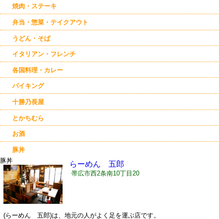
焼肉・ステーキ
弁当・惣菜・テイクアウト
うどん・そば
イタリアン・フレンチ
各国料理・カレー
バイキング
十勝乃長屋
とかちむら
お酒
豚丼
豚丼
らーめん 五郎
帯広市西2条南10丁目20
(らーめん 五郎)は、地元の人がよく足を運ぶ店です。