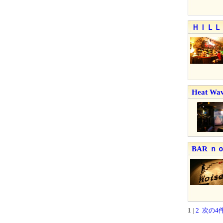
ＨＩＬＬ
Heat Wa
BAR 
1
|
2
次の4件