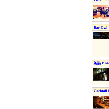
Bar Owl
缶詰 BA
Cocktail 