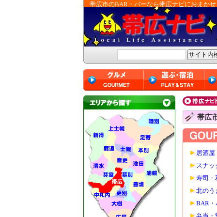
帯広市のBAR・バーなら帯広ナビにおまかせ
帯広
居酒屋
スナッ
寿司・
北のう
BAR
弁当・