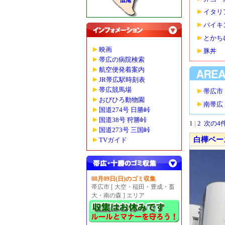
イタリ
バイキ
とかち
映画
豚丼
帯広の病院検索
航空便発着案内
JR帯広駅時刻表
帯広競馬場
帯広市
おびひろ動物園
南帯広
国道274号 日勝峠
国道38号 狩勝峠
1
|
2
次の4件
国道273号 三国峠
白樺ベー
TVガイド
08月09日(日)のゴミ収集
帯広市 [ 大空・稲田・豊成・畜
大・南の森 ] エリア