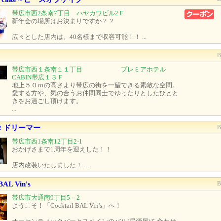
帯広市西2条南7丁目 ハヤカワビル2Ｆ
新年会の場所はお決まりですか？？
広々とした店内は、40名様まで収容可能！！ ...
帯広市西１条南１１丁目 プレミアホテル
CABIN帯広１３Ｆ
地上５０ｍの高さより帯広の街を一望できる素敵な空間。
愛する方や、気の合うお仲間同士でゆったりとしたひとと
きをお過ごし頂けます。
...
R ドリーマー
帯広市西1条南12丁目2-1
おかげさまで1周年を迎えした！！
店内改装いたしました！ ...
BAL Vin's
帯広市大通南9丁目5－2
ようこそ！「Cocktail BAL Vin's」へ！