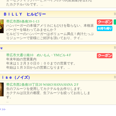
オーセンティックバーとスペインのバル(居酒屋)を合わせ
たカクテルバルです。 ...
 ＢＩＬＬＹ ヒルビリー
帯広市西6条南39-1-13
ハンバーガーの本場アメリカにもひけを取らない、本格派
バーガーを味わってみませんか？
ヒルビリーのハンバーガーはボリューム満点！肉汁たっぷ
りジューシーで皆様にご好評を頂いており、テイ...
ve
帯広市大通り南10 めいもん・YMビル４F
年末年始の営業案内
年末は１２月３０日０：００までの営業です。
年始は１月３日からの営業になります。 ...
ｎｏｉｓｅ（ノイズ）
帯広市西2条南10丁目20 WAKO HANA HANA ２F
生のフルーツを使用してカクテルをお作りします。
カクテルは注文の都度、生フルーツを絞ってお出ししま
す。
...
 >>