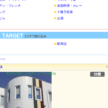
アン・フレンチ
各国料理・カレー
ング
十勝乃長屋
むら
お酒
駅周辺
 >>
ス
帯広市白樺１６条西１４丁目８番地