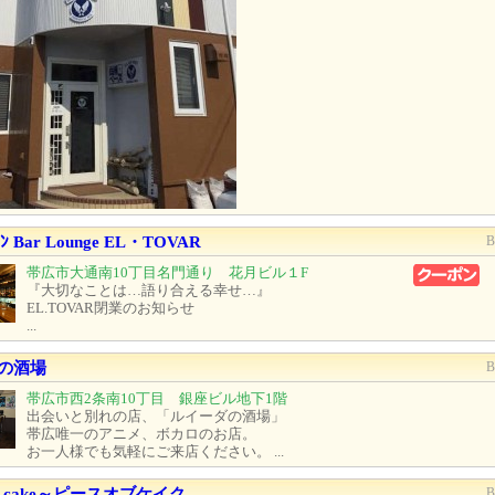
ﾝ Bar Lounge EL・TOVAR
帯広市大通南10丁目名門通り 花月ビル１F
『大切なことは…語り合える幸せ…』
EL.TOVAR閉業のお知らせ
...
の酒場
帯広市西2条南10丁目 銀座ビル地下1階
出会いと別れの店、「ルイーダの酒場」
帯広唯一のアニメ、ボカロのお店。
お一人様でも気軽にご来店ください。 ...
of cake～ピースオブケイク