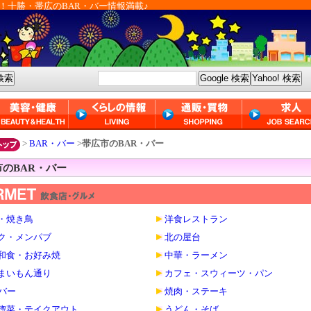
！十勝・帯広のBAR・バー情報満載♪
>
BAR・バー
>
帯広市のBAR・バー
市のBAR・バー
・焼き鳥
洋食レストラン
ク・メンパブ
北の屋台
和食・お好み焼
中華・ラーメン
まいもん通り
カフェ・スウィーツ・パン
・バー
焼肉・ステーキ
惣菜・テイクアウト
うどん・そば