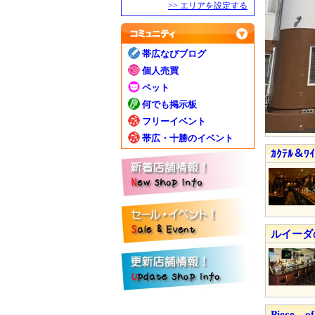
>> エリアを設定する
帯広なびブログ
個人売買
ペット
何でも掲示板
フリーイベント
帯広・十勝のイベント
ｶｸﾃﾙ＆ﾜｲ
ルイーダ
Piece 