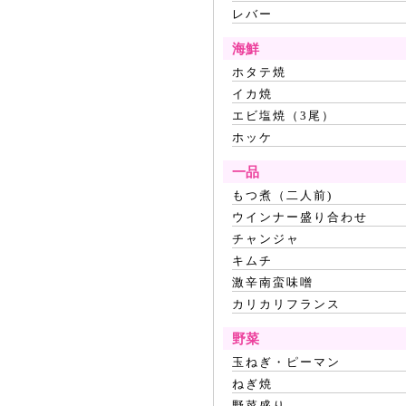
レバー
海鮮
ホタテ焼
イカ焼
エビ塩焼（3尾）
ホッケ
一品
もつ煮（二人前)
ウインナー盛り合わせ
チャンジャ
キムチ
激辛南蛮味噌
カリカリフランス
野菜
玉ねぎ・ピーマン
ねぎ焼
野菜盛り