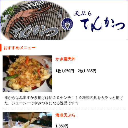
おすすめメニュー
かき揚天丼
1枚1,050円 2枚1,365円
器からはみ出すかき揚げは約２０センチ！！９種類の具をカラッと揚げ
た、ジューシーでやみつきになる逸品です☆
海老天ぷら
1,350円