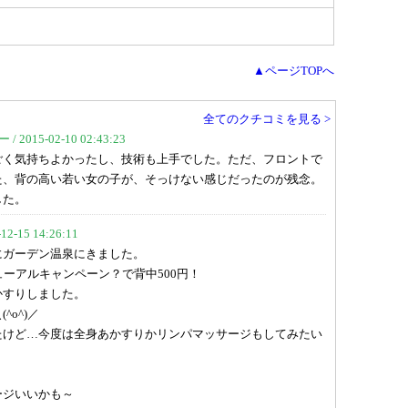
▲ページTOPへ
全てのクチコミを見る >
015-02-10 02:43:23
ごく気持ちよかったし、技術も上手でした。ただ、フロントで
た、背の高い若い女の子が、そっけない感じだったのが残念。
した。
-15 14:26:11
にガーデン温泉にきました。
ューアルキャンペーン？で背中500円！
かすりしました。
o^)／
たけど…今度は全身あかすりかリンパマッサージもしてみたい
ージいいかも～