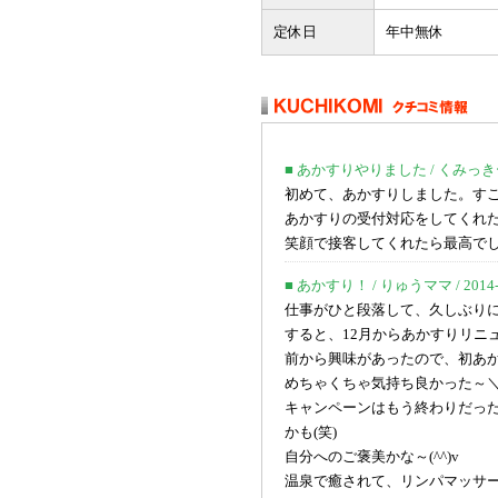
定休日
年中無休
■ あかすりやりました / くみっきー / 2
初めて、あかすりしました。す
あかすりの受付対応をしてくれ
笑顔で接客してくれたら最高で
■ あかすり！ / りゅうママ / 2014-12
仕事がひと段落して、久しぶり
すると、12月からあかすりリニ
前から興味があったので、初あ
めちゃくちゃ気持ち良かった～＼(^
キャンペーンはもう終わりだっ
かも(笑)
自分へのご褒美かな～(^^)v
温泉で癒されて、リンパマッサ