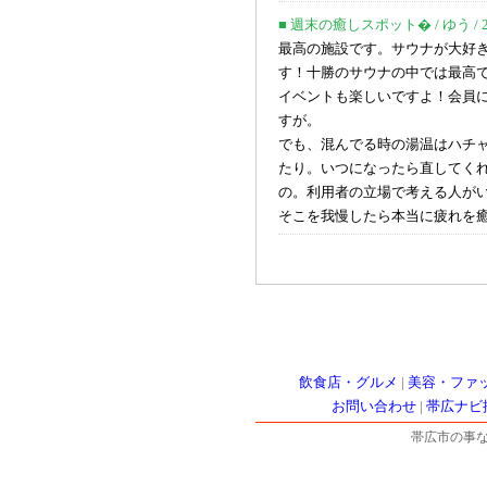
■ 週末の癒しスポット� / ゆう / 2014
最高の施設です。サウナが大好
す！十勝のサウナの中では最高
イベントも楽しいですよ！会員
すが。
でも、混んでる時の湯温はハチ
たり。いつになったら直してく
の。利用者の立場で考える人が
そこを我慢したら本当に疲れを
飲食店・グルメ
|
美容・ファ
お問い合わせ
|
帯広ナビ
帯広市の事