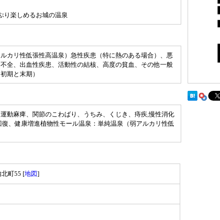
ぷり楽しめるお城の温泉
アルカリ性低張性高温泉）急性疾患（特に熱のある場合）、悪
腎不全、出血性疾患、活動性の結核、高度の貧血、その他一般
に初期と末期）
運動麻痺、関節のこわばり、うちみ、くじき、痔疾,慢性消化
回復、健康増進植物性モール温泉：単純温泉（弱アルカリ性低
町55 [
地図
]