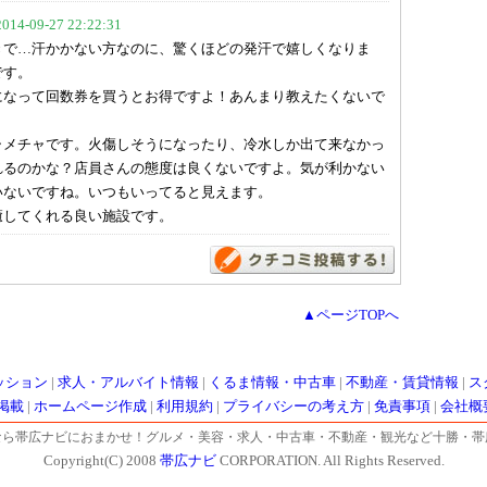
-09-27 22:22:31
きで…汗かかない方なのに、驚くほどの発汗で嬉しくなりま
です。
になって回数券を買うとお得ですよ！あんまり教えたくないで
ャメチャです。火傷しそうになったり、冷水しか出て来なかっ
れるのかな？店員さんの態度は良くないですよ。気が利かない
いないですね。いつもいってると見えます。
癒してくれる良い施設です。
▲ページTOPへ
ッション
|
求人・アルバイト情報
|
くるま情報・中古車
|
不動産・賃貸情報
|
ス
掲載
|
ホームページ作成
|
利用規約
|
プライバシーの考え方
|
免責事項
|
会社概
なら帯広ナビにおまかせ！グルメ・美容・求人・中古車・不動産・観光など十勝・帯
Copyright(C) 2008
帯広ナビ
CORPORATION. All Rights Reserved.