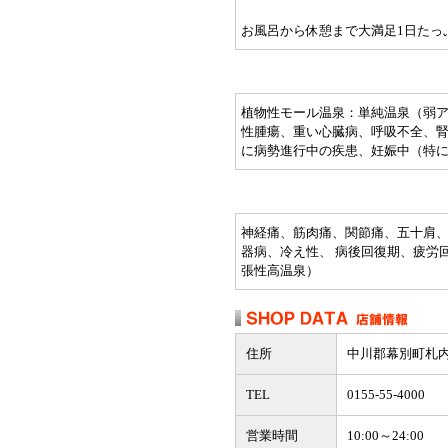
お風呂から休憩まで大満足1日たっ
植物性モール温泉：単純温泉（弱
性腫瘍、重い心臓病、呼吸不全、
に病勢進行中の疾患、妊娠中（特
神経痛、筋肉痛、関節痛、五十肩、
器病、冷え性、 病後回復期、疲労
張性高温泉）
住所
中川郡幕別町札内北
TEL
0155-55-4000
営業時間
10:00～24:00