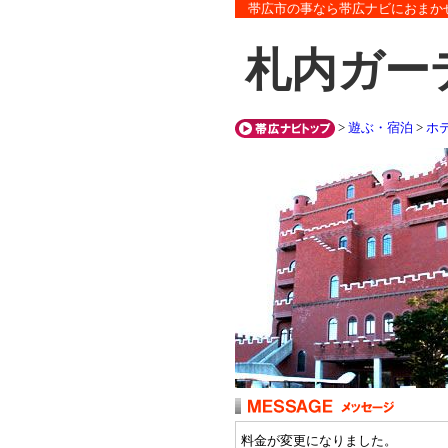
帯広市の事なら帯広ナビにおまか
札内ガー
>
遊ぶ・宿泊
>
ホ
料金が変更になりました。