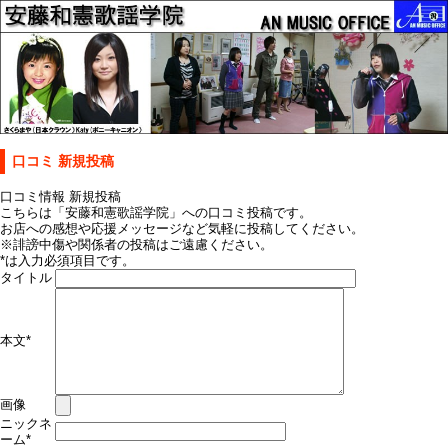
口コミ 新規投稿
口コミ情報 新規投稿
こちらは「安藤和憲歌謡学院」への口コミ投稿です。
お店への感想や応援メッセージなど気軽に投稿してください。
※誹謗中傷や関係者の投稿はご遠慮ください。
*
は入力必須項目です。
タイトル
本文
*
画像
ニックネ
ーム
*