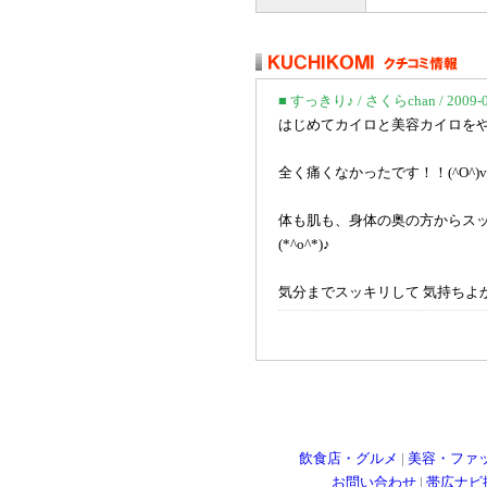
■ すっきり♪ / さくらchan / 2009-03
はじめてカイロと美容カイロを
全く痛くなかったです！！(^O^)v
体も肌も、身体の奥の方からスッ
(*^o^*)♪
気分までスッキリして 気持ちよ
飲食店・グルメ
|
美容・ファ
お問い合わせ
|
帯広ナビ