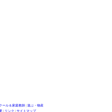
クール＆家庭教師
|
遊ぶ・物産
要
|
リンク
|
サイトマップ