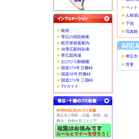
ペット
人材派
下宿
映画
写真館
帯広の病院検索
航空便発着案内
JR帯広駅時刻表
帯広競馬場
帯広市
おびひろ動物園
音更
国道274号 日勝峠
国道38号 狩勝峠
国道273号 三国峠
TVガイド
08月09日(日)のゴミ収集
帯広市 [ 明和・広陽・関西・柏
林台・自由が丘 ] エリア