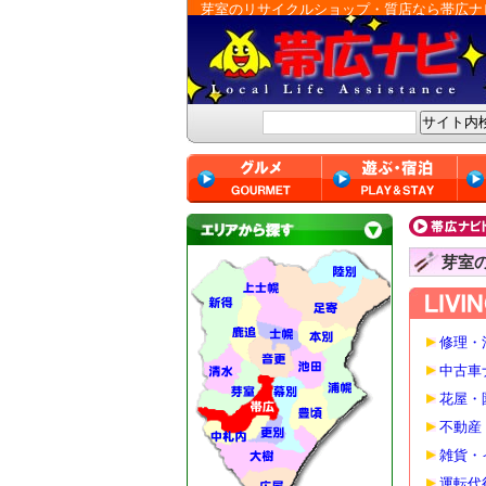
芽室のリサイクルショップ・質店なら帯広ナ
芽室
修理・
中古車
花屋・
不動産
雑貨・
運転代