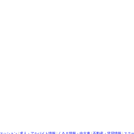
ァッション
|
求人・アルバイト情報
|
くるま情報・中古車
|
不動産・賃貸情報
|
スク