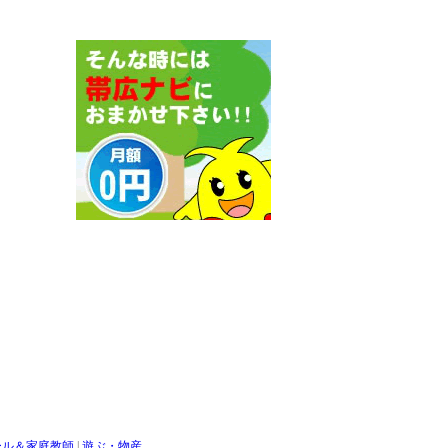
ール＆家庭教師
|
遊ぶ・物産