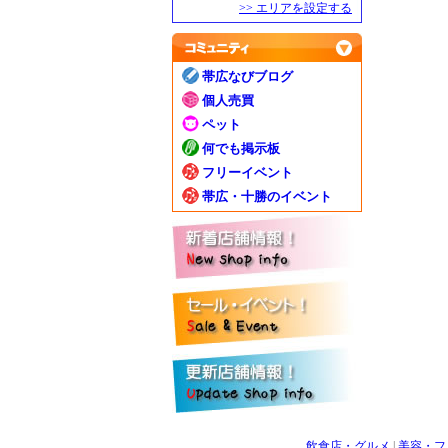
>> エリアを設定する
帯広なびブログ
個人売買
ペット
何でも掲示板
フリーイベント
帯広・十勝のイベント
飲食店・グルメ
|
美容・フ